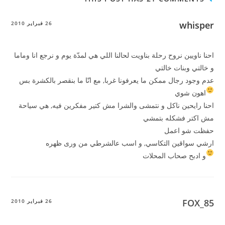
whisper
26 فبراير 2010
احنا ناويين نروح رحلة بناويت لحالنا اللي هي لمدّة يوم و نرجع انا وماما
و خالتي وبنات خالتي
عدم وجود رجال ممكن ما يعرفونا غربا, مع انّا ما بنقصر بالكشرة بس
اهون شوي
احنا رايحين ناكل و نتمشى والشرا مش كتير مفكرين فيه, هي سياحة
مش اكتر فشكله بتمشي
حفظت شو اعمل
ارشي سواقين التكاسي, و اسب عالشرطي من ورى ظهره
و ادبح صحاب المحلات
FOX_85
26 فبراير 2010