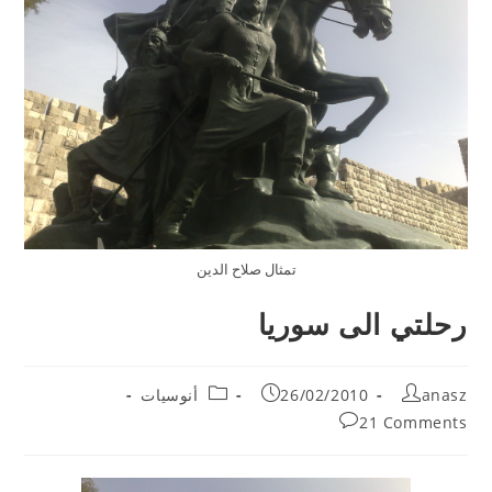
تمثال صلاح الدين
رحلتي الى سوريا
Post
Post
Post
anasz
26/02/2010
أنوسيات
category:
published:
author:
Post
21 Comments
comments: