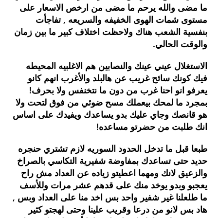
ما مضى والله يرحم ما مضى من ارخص الاسعار على
مستوى شمات الهوى الخفيفه والسريعه , تفاجأت
بنفسية الشعب هناك ولاحظت اختلاف كبير ما بين زمان
والوقت الحالي.
الاستغلال عيني عينك والنصابين هم الاغلبيه المحيطه
فيك كونك سائح غريب عن هالبلد والأغرب انهم كانو
يعرفو انو احنا غرب من دون ما نتخنفس ولا بحرف!
بمجرد ما لمحك بيعملك مسح ضوئي من فوق لتحت ولا
هو قانصك وجاي عليك بدو يساعدك ويفيدك على اساس
انك طلبت من حضرتو مساعده!
طبعا قبل ما تدخل الحدود السوريه لازم تشتري حنجره
حديد حتى تساعدك بمفاوضة شفيرية التكاسي بالصراخ
والزعيق لانك ومهما اعطيتو زياده عن العداد مش راح
يعجبو وبدو يوخد منك على قدهم عشر مرات وللأسف
ما طلعلنا غير شفير واحد بس اخد منا على العداد وبس ,
هاد بس لانو من درعا وقريب علينا وحتى لهجتو كثير