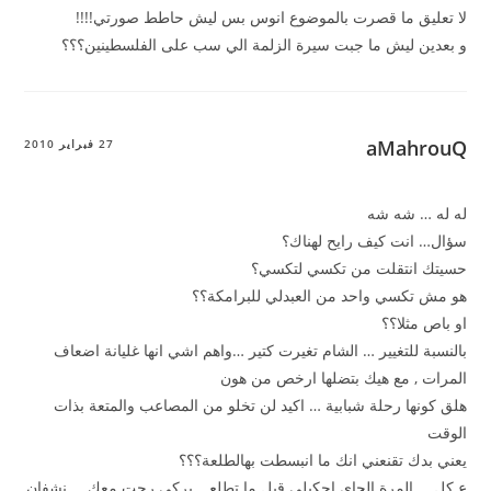
لا تعليق ما قصرت بالموضوع انوس بس ليش حاطط صورتي!!!!
و بعدين ليش ما جبت سيرة الزلمة الي سب على الفلسطينين؟؟؟
aMahrouQ
27 فبراير 2010
له له … شه شه
سؤال… انت كيف رايح لهناك؟
حسيتك انتقلت من تكسي لتكسي؟
هو مش تكسي واحد من العبدلي للبرامكة؟؟
او باص مثلا؟؟
بالنسبة للتغيير … الشام تغيرت كتير …واهم اشي انها غليانة اضعاف
المرات , مع هيك بتضلها ارخص من هون
هلق كونها رحلة شبابية … اكيد لن تخلو من المصاعب والمتعة بذات
الوقت
يعني بدك تقنعني انك ما انبسطت بهالطلعة؟؟؟
ع كل … المرة الجاي احكيلي قبل ما تطلع …بركي رحت معك … نشفان