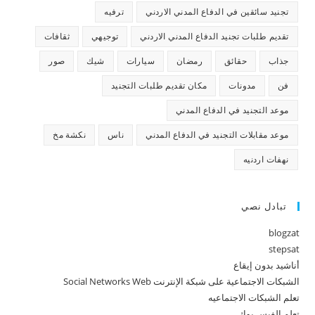
تجنيد سائقين في الدفاع المدني الاردني
ترفيه
تقديم طلبات تجنيد الدفاع المدني الاردني
توجيهي
ثقافات
جذاب
حقائق
رمضان
سيارات
شيك
صور
فن
مدونات
مكان تقديم طلبات التجنيد
موعد التجنيد في الدفاع المدني
موعد مقابلات التجنيد في الدفاع المدني
ناس
نكشة مخ
نهفات اردنيه
تبادل نصي
blogzat
stepsat
أناشيد بدون إيقاع
الشبكات الاجتماعية على شبكة الإنترنت Social Networks Web
تعلم الشبكات الاجتماعيه
تعلم الفيس بوك