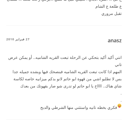
ع طلعة ع الشام
تقبل مروري
anasz
27 فبراير 2010
انتي أكيد أكيد بتحكي عن الرحلة تبعت القريه الشاميه.. أو يمكن عرض
تاني
المهم اذا كانت تبعت القريه الشاميه فبنصحك فيها وبشده جميله جدا
بس لا تطلبو اشي من قهوة ابو حاتم لانو بدكم ميزانيه خاصه لكاسة
شاي هناك.. ااااخ يا ابو حاتم لو تدرى شو صار بقهوتك من بعدك
.
.
فكري بخطه تانيه واستثني منها الشرطي والدبح