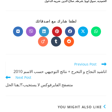
الحميديه
,
سوق لوبيا
,
شرطه
,
صلاح الدين
,
ضريبه الدخول
SHARE
لطفا شارك مع اصدقائك
THIS
CONTENT
Opens
Opens
Opens
Opens
Opens
Opens
Opens
in
in
in
in
in
in
in
a
a
a
a
a
a
a
Opens
Opens
Opens
new
new
new
new
new
new
new
in
in
in
window
window
window
window
window
window
window
a
a
a
new
new
new
window
window
window
Read
Previous Post
more
اناشيد النجاح و التخرج + نتائج التوجيهي حسب الاسم 2010
articles
Next Post
متصفح الفايرفوكس لا يستجيب؟!,هنا الحل
YOU MIGHT ALSO LIKE