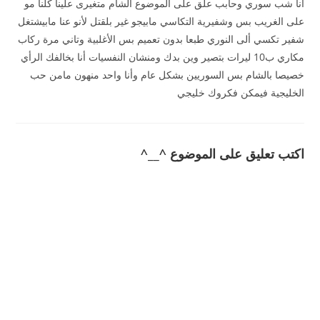
أنا شب سوري وحابب علق على الموضوع الشام متغيرى علينا كلنا مو
على الغريب بس وشفيرية التكاسي مابيجو غير بلقتل لأنو عنا مابيشتغل
شفير تكسي ألى النوري طبعا بدون تعميم بس الأغلبية وتاني مرة ركاب
مكاري ب10 ليرات بتصير وين بدك ومنشان النفسيات أنا بخالفك الرأي
خصيصا بالشام بس السوريين بشكل عام وأنا واحد منهون مامن حب
الخليجية فيمكن فكروك خليجي
اكتب تعليق على الموضوع ^__^