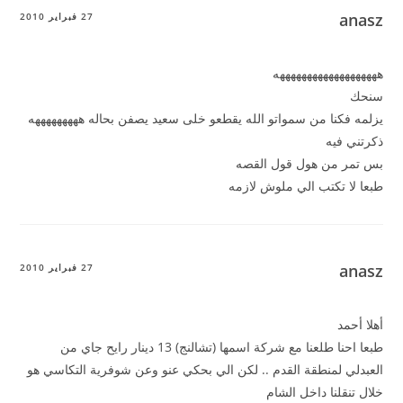
anasz
27 فبراير 2010
هههههههههههههههههههه
سنحك
يزلمه فكنا من سمواتو الله يقطعو خلى سعيد يصفن بحاله هههههههههه
ذكرتني فيه
بس تمر من هول قول القصه
طبعا لا تكتب الي ملوش لازمه
anasz
27 فبراير 2010
أهلا أحمد
طبعا احنا طلعنا مع شركة اسمها (تشالنج) 13 دينار رايح جاي من
العبدلي لمنطقة القدم .. لكن الي بحكي عنو وعن شوفرية التكاسي هو
خلال تنقلنا داخل الشام