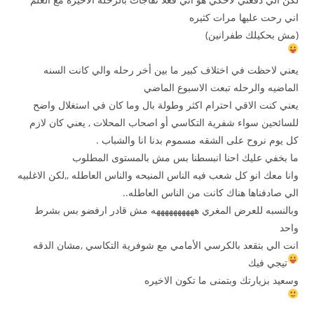
اني رحت عليها مرات كثيره
(مش بحكيلك طفرانين)
يعني لاحظت في اختلاف كبير ما بين أخر رحله والي كانت السنه
الماضيه والرحله تبعت الاسبوع الماضي
يعني كنت الاقي احترام اكثر وطولة بال وما كان في استغلال واضح
للسائحين سواء شفرية التكاسي أو اصحاب المحلات , يعني كان لازم
كل يوم نروح على الشقه مسموم بدنا انا والشباب .
ما بخفي عليك احنا انبسطنا بس مش بالمستوى المطلوب
وانا معك انو كل شعب فيه الناس المنيحه والناس العاطله ,,لكن الاغلبيه
الي صادفناها هناك كانت من الناس العاطله..
وبالنسبه للعرض المغري ههههههههههه مش قادر ارفضو بس بشرط
واحد
انت الي بتقعد بالكرسي الأمامي مع شوفرية التكاسي ,مشان الدقه
تيجي فيك
وسعيد بزيارتك وبتمنى ما تكون الاخيره