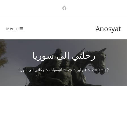
Ski
t
conten
Anosyat
Menu
رحلتي الى سوريا
>
2010
>
فبراير
>
26
>
أنوسيات
>
رحلتي الى سوريا