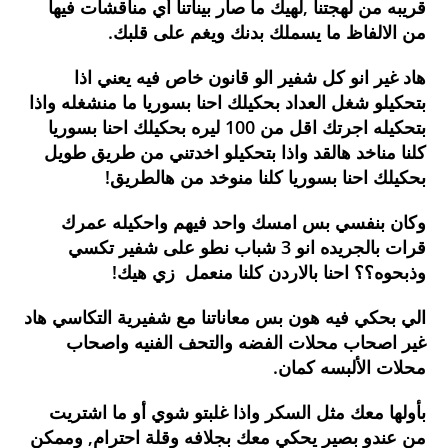
قريبه من لهجتنا ,لهيك ما صار بيناتنا أي مناقشات فيها
من الالفاظ ما يسملك بدنك ويغم على قلبك.
هاد غير انو كل شفير الو قانون خاص فيه يعني اذا
بتحكيلو شغل العداد بحكيلك احنا بسوريا ما منشغله واذا
بتحكيله اجرتك اقل من 100 ليره بحكيلك احنا بسوريا
كلنا مناخد هالقد واذا بتحكيلو اخدتني من طريق طويل
بحكيلك احنا بسوريا كلنا منوخد من هالطريق!
وكان بنفسي بس امسك واحد فيهم واحكيله عمرك
قرات بالجريده انو 3 شباب نطو على شفير تكسي
وذبحوه؟؟ احنا بالاردن كلنا منعمل زي هيك!
الي بحكي فيه هون بس معاناتنا مع شفيرية التكاسي هاد
غير اصحاب محلات الفضه والتحف الفنيه واصحاب
محلات الألبسه كمان.
بأولها معك مثل السكر واذا غلبتو شوي أو ما اشتريت
من عندو بصير يحكي معك بجلافه وقلة احترام, وممكن