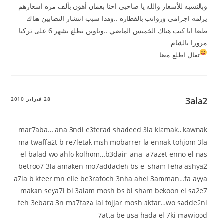
وبالنسبه للأسعار والله يا صاحبي احنا بعمان أهون بألف مره اسعارهم
يزلمه اجرامي ورواتب بالقطاره ..وهدا سبب انتشار النصابين هناك
طبعا انا كنت هناك الخميس الماضي ..وناوين نطلع بشهر 6 على تركيا
مرورا بالشام
تعال اطلع معنا
3ala2
28 فبراير 2010
mar7aba….ana 3ndi e3terad shadeed 3la klamak…kawnak
ma twaffa2t b re7letak msh mobarrer la ennak tohjom 3la
el balad wo ahlo kolhom…b3dain ana la7azet enno el nas
betroo7 3la amaken mo7addadeh bs el sham feha ashya2
a7la b kteer mn elle be3rafooh 3nha ahel 3amman…fa ayya
makan seya7i bl 3alam mosh bs bl sham bekoon el sa2e7
feh 3ebara 3n ma7faza lal tojjar mosh aktar…wo sadde2ni
7atta be usa hada el 7ki mawjood