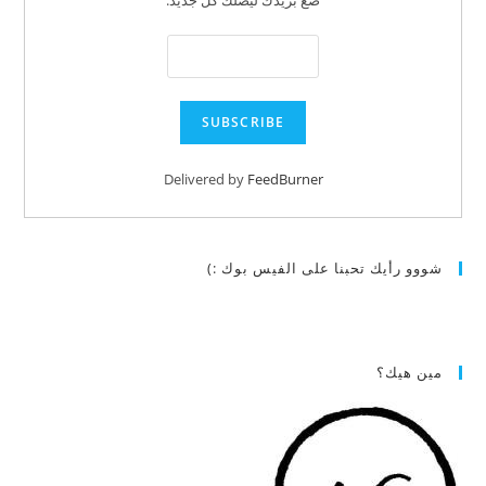
ضع بريدك ليصلك كل جديد:
Delivered by
FeedBurner
شووو رأيك تحبنا على الفيس بوك :)
مين هيك؟