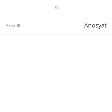
Ski
t
conten
Anosyat
Menu