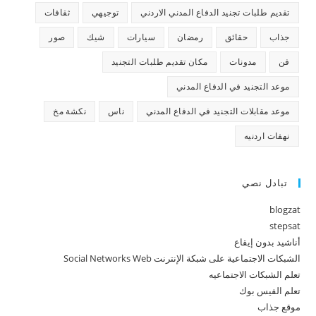
تقديم طلبات تجنيد الدفاع المدني الاردني
توجيهي
ثقافات
جذاب
حقائق
رمضان
سيارات
شيك
صور
فن
مدونات
مكان تقديم طلبات التجنيد
موعد التجنيد في الدفاع المدني
موعد مقابلات التجنيد في الدفاع المدني
ناس
نكشة مخ
نهفات اردنيه
تبادل نصي
blogzat
stepsat
أناشيد بدون إيقاع
الشبكات الاجتماعية على شبكة الإنترنت Social Networks Web
تعلم الشبكات الاجتماعيه
تعلم الفيس بوك
موقع جذاب