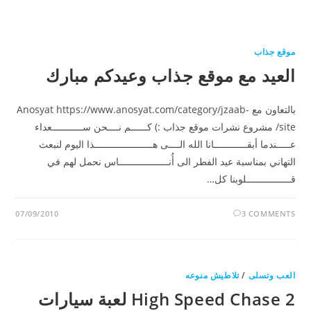
موقع جذاب
العيد مع موقع جذاب وعيدكم مبارك
بالتعاون مع Anosyat https://www.anosyat.com/category/jzaab-
site/ مشروع نشرات موقع جذاب :) كــــــم نــــحن ســـــــــــعداء
عـــــندما أبقــــــــــــانا الله الــــى هـــــــــــــــــــــذا اليوم لنبعث
التهاني بمناسبة عيد الفطر الى أُنــــــــــــــــــاس نحمل لهم في
قــــــــــــــــلوبنا كل…
07/09/2010
3 COMMENTS
العب وتسلى
/
تلاطيش منوعه
High Speed Chase 2 لعبة سيارات