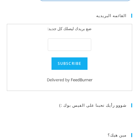
القائمه البريديه
ضع بريدك ليصلك كل جديد:
Delivered by
FeedBurner
شووو رأيك تحبنا على الفيس بوك :)
مين هيك؟