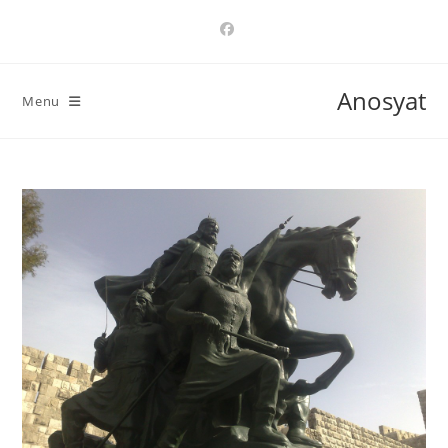
Ski
t
conten
Anosyat
Menu