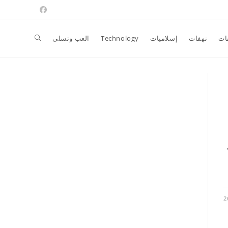
Toggle
ات
نهفات
إسلاميات
Technology
العب وتسلى
website
search
2