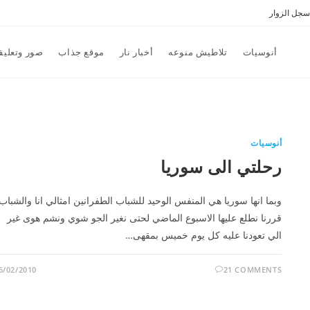
سجل الزوار
أنوسيات
تلاطيش منوعه
أخبار نار
موقع جذاب
صور وتعليق
أنوسيات
رحلتي الى سوريا
وبما انها سوريا هي المنفس الوحيد للشباب الطفرانين امثالي انا والشباب
قررنا نطلع عليها الاسبوع الماضي لحتى نغير الجو شوي ونشم هوى غير
الي تعودنا عليه كل يوم خميس بمقهى…
6/02/2010
21 COMMENTS