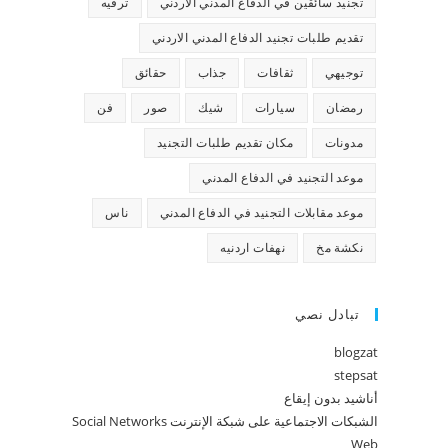
تجنيد سائقين في الدفاع المدني الاردني
ترفيه
تقديم طلبات تجنيد الدفاع المدني الاردني
توجيهي
ثقافات
جذاب
حقائق
رمضان
سيارات
شيك
صور
فن
مدونات
مكان تقديم طلبات التجنيد
موعد التجنيد في الدفاع المدني
موعد مقابلات التجنيد في الدفاع المدني
ناس
نكشة مخ
نهفات اردنيه
تبادل نصي
blogzat
stepsat
أناشيد بدون إيقاع
الشبكات الاجتماعية على شبكة الإنترنت Social Networks
Web