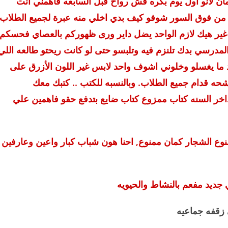
كمان لأنو اول يوم بكره فش رواح قبل السابعه فاهمني انت
من فوق السور شوفو كيف بدي اخلي منه عبرة لجميع الطلاب
و غير هيك لازم الواحد يضل داير ورى ظهوركم بالعصاي فحسكم
مدرسي بدك تلنزم فيه وتلبسو حتى لو كانت ريحتو طالعه اللي
 ما يغسلو وخلوني اشوف واحد لابس غير اللون الأزرق على
ه قدام جميع الطلاب. وبالنسبه للكتب .. كتبك معك
.اخر السنه كتاب ممزوع كتاب ضايع بتدفع حقو فاهمين علي
وع الشجار كمان ممنوع, احنا هون شباب كبار واعين وعارفين
 جديد مفعم بالنشاط والحيويه
ه جماعيه