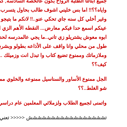
جميع ابنائنا الطلبة الرواح بكون عالحصة السادسه, 
واياه؟؟!! اما بس خليني اشوف طالب بحاول يتسرب 
وغير أخلي كل سنه جاي تحكي عنو..!! لانكم ما بتيج
عينكم اسمع حدا فيكم معارض… النقطه الأهم الزي ال
ابوه معوش يشتريلو زي تاني..ما يجي عالمدرسه لحد
طول من محلي وانا واقف على الأذاعه بطولو وبشرشح
وملازماتك وممنوع تضيع كتاب وا تبدل انت وزميلك .
كيف؟؟
الجل ممنوع الأساور والسناسيل ممنوعه والخلوي ممن
شو الغلط..؟؟
واتمنى لجميع الطلاب ولزملائي المعلمين عام دراسي
تششششششششششششششششش <<<<< تعني زقف