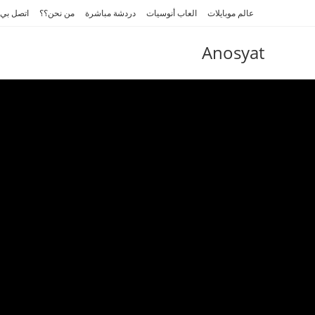
Ski
عالم موبايلات
العاب أنوسيات
دردشة مباشرة
من نحن؟؟
اتصل بي
t
conten
Anosyat