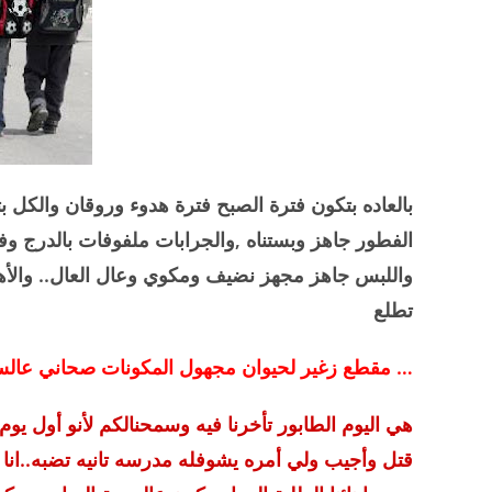
بالعاده بتكون فترة الصبح فترة هدوء وروقان والكل ب
الفطور جاهز وبستناه ,والجرابات ملفوفات بالدرج و
واللبس جاهز مجهز نضيف ومكوي وعال العال.. والأهم
تطلع
… مقطع زغير لحيوان مجهول المكونات صحاني عالس
هي اليوم الطابور تأخرنا فيه وسمحنالكم لأنو أول يوم 
قتل وأجيب ولي أمره يشوفله مدرسه تانيه تضبه..ان