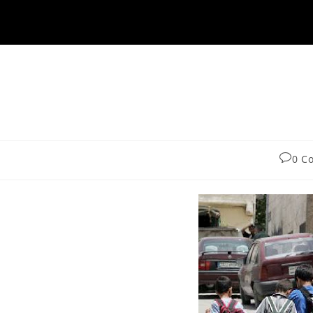
0 C
comme