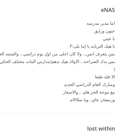
eNAS
اما مدير مدرسه
حنون ورايق
يا عيني
يا هيك التربايه يا إما بلى:P
بس بتعرف انس… ولا كان احلى من اول يوم دراسي… والشنته الجدي
بس بدك الصراحه….الاولاد هيك بدهم(مدارس البنات مختلف الحكي
)
الا قله طبعا
ومبارك العام الدراسي الجديد
مع موجة الحر هاي …والاسعار
ورمضان جاي…ويا سلاااام
lost within