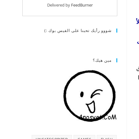
Delivered by
FeedBurner
أ
شووو رأيك تحبنا على الفيس بوك :)
 وبنت
مين هيك؟
ق