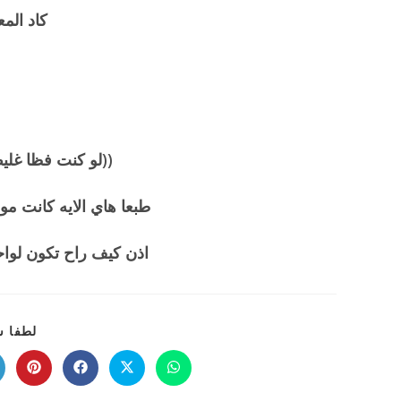
كاد الم
((لو كنت فظا غلي
طبعا هاي الايه كانت م
اذن كيف راح تكون لو
لطفا ش
Opens
Opens
Opens
Opens
in
in
in
in
a
a
a
a