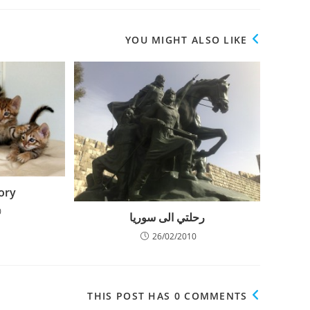
new
new
new
new
indow
window
window
window
YOU MIGHT ALSO LIKE
 story
0
رحلتي الى سوريا
26/02/2010
THIS POST HAS 0 COMMENTS