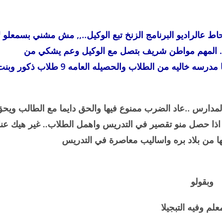
ط عالراديو البرنامج الزنخ تبع الوكيل..,, مش مشني بسمعلو ل
يا.. المهم مواطن شريف بتصل مع الوكيل وعم يشكي من
المدرسه الحكوميه الكائنه بمنقة الأغوار الشماليه..انها مدرسه خاليه من الطلاب والحصيله العامه 9 طلاب ذكور
لمدارس ..عاد الضرب ممنوع فيها والحق دايما مع الطالب ويح
اذا حصل منو تقصير في التدريس واهمل الطلاب.. غير هيك عنا
من بلاد بره واساليب معاصرة في التدريس
وبقولو
علم وفيه التبجيلا