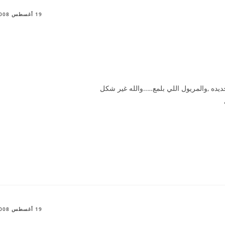
19 أغسطس 2008
ده ,والمريول اللي بلمع…..والله غير شكل
19 أغسطس 2008