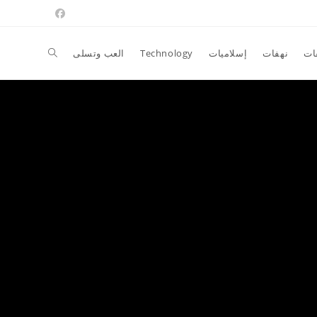
Toggle
ات
نهفات
إسلاميات
Technology
العب وتسلى
website
search