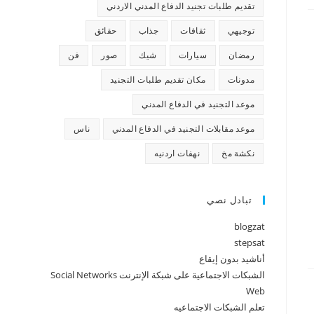
تقديم طلبات تجنيد الدفاع المدني الاردني
توجيهي
ثقافات
جذاب
حقائق
رمضان
سيارات
شيك
صور
فن
مدونات
مكان تقديم طلبات التجنيد
موعد التجنيد في الدفاع المدني
موعد مقابلات التجنيد في الدفاع المدني
ناس
نكشة مخ
نهفات اردنيه
تبادل نصي
blogzat
stepsat
أناشيد بدون إيقاع
الشبكات الاجتماعية على شبكة الإنترنت Social Networks
Web
تعلم الشبكات الاجتماعيه