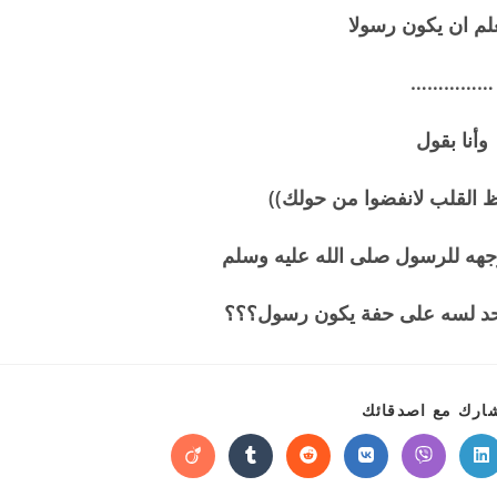
علم ان يكون رسولا
……………
وأنا بقول
ظ القلب لانفضوا من حولك))
وجهه للرسول صلى الله عليه وسلم
احد لسه على حفة يكون رسول؟؟؟
SHARE
ارك مع اصدقائك
THIS
CONTENT
Opens
Opens
Opens
Opens
Opens
Opens
in
in
in
in
in
in
a
a
a
a
a
a