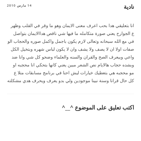
نادية
14 مارس 2010
انا بتعليقي هدا بحب اعرف معنى الايمان وهو ما وقر في القلب وظهر
ع الجوارح يعني صورة متكامله ما فيها شي ناقص هداالايمان بتواصل
في مع الله سبحانه وتعالى لازم يكون باجمل واكمل صوره والحجاب الو
صفات اولا ان لا يصف ولا يشف وان لا يكون لباس شهره وبتخيل الكل
واعي وبيعرف الصح والقران والسنه والعلماء وضحو كل شي وانا ضد
وبشده حجاب هالايام نص الشعر مبين يعني كانها بتحكي انا محجبه او
مو محجبه هي بتعطيك خيارات ليش احنا في برنامج مسابقات متلا ع
كل حال قرانا وسنة نبينا موجودين ولي بدو يعرف ويحرف هدي مشكلته
اكتب تعليق على الموضوع ^__^