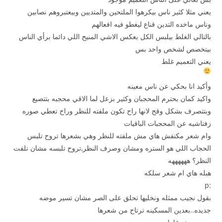
يعني مثلا كثير ناس بيكرهوا الملتحين والمتديين وبيعتبروهم نصابين
وناس ماخده التدين قناع ليغطو فيه افعالهم
بالتالي الغلط بيلبس الكل بعكس الاشي المنيح اللي دائما برأي الناس
بيتخصص لشخص واحد بس
يعني التعميم غلط
وأكيد انا بحكي عن ناس معينه
واكيد كمان بحترم المحجبان وكثير بزعل لما الاقي محجبه بتتصيع
وبتتصرف بشكل وقح لانها راح تكون ملفته للنظر وراح تعطي صوره
زفتاشيه عن المحجبات الباقيات
وام شعر مكنفش هاي مش ملفته للنظر وهي بشعرها تروح تلبس
الحجاب اللي هو الستره ومشان وصرف النظر,تروح تلبسه مشان تلفت
النظر؟ ههههههه
هبله هاي ام شعر سلكه
:p
بقول نجيب ممثله ونخليها تحلق على الصر مشان تسير موضه
جديده..بعدين المسكينه ترتاح من شعرها