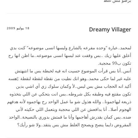
برضو مش غلط
Dreamy Villager
18 يوليو 2009
لمحمد..عبارة “وحده مفرعه بالشارع ولبسها انسى موضوعه” كنت بدي
أعلق عليها زيك ..بس وقفت عند لبسها انسى موضوعه..ما اظن انها رح
تكون ب99 محجبة.
أنس..أنا بس قرأت الموضوع حسيت انه فيه لخبطة بس ما انتبهتش
عليه غير لما حكى محمد..وهو انك نطيت من نقطة لنقطة لنقطة :)هسه
أكيد انه الحجاب مش بس لبس..لأ وكمان سلوك زي أي اشي بدين
تكون مقتنع فيه وطبقه بكل شروطه..بس انت بتحكي عن اللي بتخذوه
ذريعة ليهاجمونا.. والله هذول شو ما عمل الواحد رح يهاجموه لأنه هدفهم
الهجوم أصلا.. أنا بدافعش عن اللي محجبة وبتعمل اللي حكيته لأني
ضده..بس كمان بقدرش أهاجمها وأنا ما قمتش بدوري بالنصيحة..الواحد
المفروض دايما ينصح ويصحح الغلط مش بس ينتقد..ولا شو رأيك؟