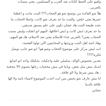
ولقيو على الحيط كتابات ضد العرب و المسلمين، يعني مسبات
بالعربي..
هلأ شو الفائدة من توضيح شو هو الحجاب؟؟؟ البنت ماتت و اعطتنا
عمرها يعني خلص، والبنت ما خد بعرف شو كانت، واصلا الحجاب ما
بحدد طبيعة البنت هاد عشان تكون على علم مسبق صديقي..
ما حد بعرف ايش كانت و ايش اخلاقها، المهم انو انقتلت وليش بسبب
الحجاب يعني؟ بالعربي عداء للاسلام يعني ضد الاسلام، هاد هو المهم،
وهاد اثبته اهل البنت وزوجها و المحاميين االي تولوا القضية..
انت ليش مركز على موضوع الحجاب وشو هو؟ انو شو حابب توصل
فكرة؟؟؟؟
بعدين بخصوص الوالد، سلملي عليه واحكيله، بحكيلك واحد انو اصابع
ايديك مش متل بعض، وياما في مش محجبات رجلها بتسوى 99 محجبة
، هاد مش شرط ولا الو علاقة..
انا مش عارف شو بخبص بس انت اخدت الموضوع لاشياء تانية ولا الها
علاقة بالدنيا
تحياتي