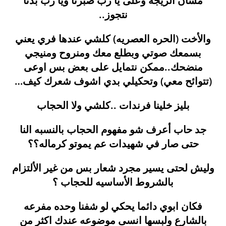
مشان الزيجه وعلى يا رب صبرنا ويا رب بدنا
نتجوز..
والأخت (الحره العصريه) كلشي عندها فري يعني
بسمعك صوتي وبطلع معك ومنروح ومنيجي
منضحك..ممكن نتمايل على بعض بس اوعى
(تتوائح معي) وتحكيلي بدي اشوف شعرك كيف…
بليز خلينا فرندات ..كلشي ولا الحجاب
جد حاب أعرف شو مفهوم الحجاب بالنسبه النا
حتى صار في شهيدات عم يموتو كرماله؟؟
وليش لحتى يسير مجرد شعار بس من غير الألتزام
بالشروط الأساسيه للحجاب ؟
فكان ابوي دائما يحكي لو شفنا وحده مفرعه
بالشارع ولبسها انسى موضوعه عندك اكثر من