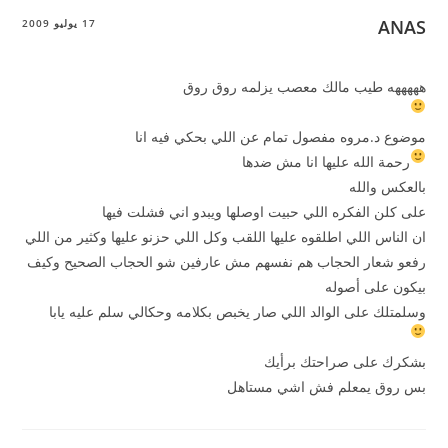
ANAS
17 يوليو 2009
هههههه طيب مالك معصب يزلمه روق روق
موضوع د.مروه مفصول تمام عن اللي بحكي فيه انا
رحمة الله عليها انا مش ضدها
بالعكس والله
على كلن الفكره اللي حبيت اوصلها ويبدو اني فشلت فيها
ان الناس اللي اطلقوه عليها اللقب وكل اللي حزنو عليها وكثير من اللي
رفعو شعار الحجاب هم نفسهم مش عارفين شو الحجاب الصحيح وكيف
بيكون على أصوله
وسلمتلك على الوالد اللي صار يخبص بكلامه وحكالي سلم عليه يابا
بشكرك على صراحتك برأيك
بس روق يمعلم فش اشي مستاهل