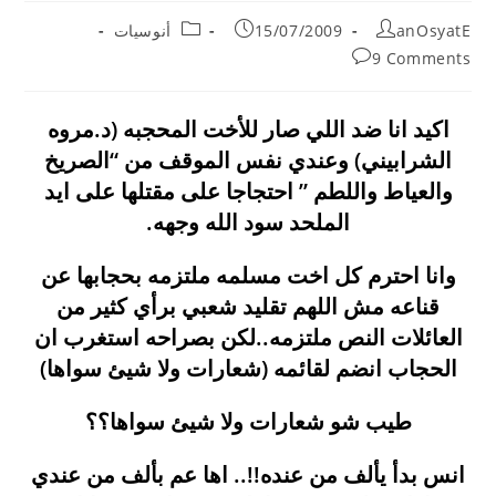
Post
Post
Post
anOsyatE
15/07/2009
أنوسيات
category:
published:
author:
Post
9 Comments
comments:
اكيد انا ضد اللي صار للأخت المحجبه (د.مروه
الشرابيني) وعندي نفس الموقف من “الصريخ
والعياط واللطم ” احتجاجا على مقتلها على ايد
الملحد سود الله وجهه.
وانا احترم كل اخت مسلمه ملتزمه بحجابها عن
قناعه مش اللهم تقليد شعبي برأي كثير من
العائلات النص ملتزمه..لكن بصراحه استغرب ان
الحجاب انضم لقائمه (شعارات ولا شيئ سواها)
طيب شو شعارات ولا شيئ سواها؟؟
انس بدأ يألف من عنده!!.. اها عم بألف من عندي