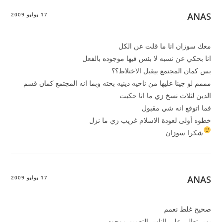
ANAS
17 يوليو 2009
معك سوزان انا ما قلت عن الكل
انا بحكي عن نسبه لا بئس فيها موجوده بالفعل
بس كمان المجتمع بيقبل الاختلاط؟؟
مممم لو جينا عليها من ناحيه دينيه بحته وبما انه المجتمع كمان قسم
الدين لثلاث نسخ زي ما انا حكيت
فما اتوقع انه شي مقبول
خطوه أولى لعودة الاسلام غريب زي ما نزل
شكرا سوزان
ANAS
17 يوليو 2009
صحيح غلط نعمم
بس تعالي على الناس التعميم موجود