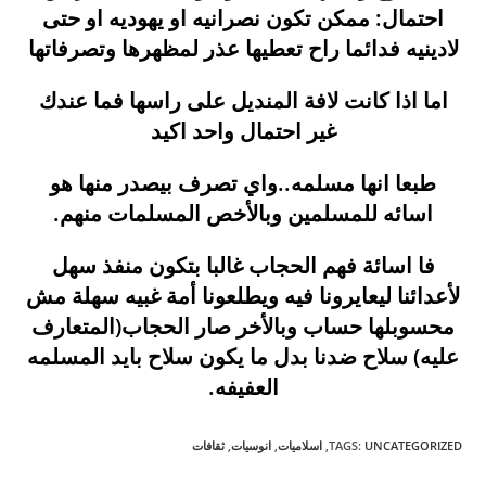
احتمال: ممكن تكون نصرانيه او يهوديه او حتى
لادينيه فدائما راح تعطيها عذر لمظهرها وتصرفاتها
اما اذا كانت لافة المنديل على راسها فما عندك
غير احتمال واحد اكيد
طبعا انها مسلمه..واي تصرف بيصدر منها هو
اسائه للمسلمين وبالأخص المسلمات منهم.
فا اسائة فهم الحجاب غالبا بتكون منفذ سهل
لأعدائنا ليعايرونا فيه ويطلعونا أمة غبيه سهلة مش
محسوبلها حساب وبالأخر صار الح
جاب(المتعارف
عليه) سلاح ضدنا بدل ما يكون سلاح بايد المسلمه
العفيفه.
UNCATEGORIZED
:
TAGS
,
اسلاميات
,
انوسيات
,
ثقافات