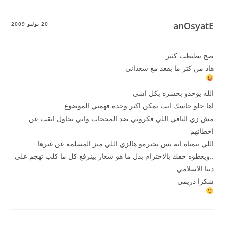
anOsyatE
20 يوليو 2009
صح نطنطت كثير
هاد من كتر ما بقعد مع سعداني
الله يوخذو بحشره بكل اشي
اها حلو حاسك انت يمكن اكتر وحده فهمتي الموضوع
مش زي الباقي اللي فكروني ضد المحجاب واني بحاول انقب عن
اخطائهم
اللي بتمناه انه بس يحترمو هالزي اللي ميز المسلمه عن غيرها
..ويعطوه حقك بالاحترام بدل ما هو شعار بينرفع كل ما كلب تهجم على
دينا الاسلامي
شكرا دريمي