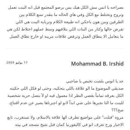
بصراحه يا انس مش الكل هيك بس برضو المجتمع قبل انه البنت تعمل
وتروح وتختلط مع الكل وفي هاي الحاله ما بتقدر تمنع الكلام بين
الطرفين ومن هون باحكي انه طبيعة الكلام وترباية البنت هي اللي
تفرض حالها وكتار من البنات اللي بتلاقيهم وسط عملهم اختلاط لكن هي
ما بتعامل الا بنطاق العمل وترفض علاقات مريبه او خارج نطاق العمل
Mohammad B. Irshid
17 يوليو 2009
جد يا انوس بلشت تخبص يا صاحبي
صديقي الموضوع ما الو علاقة باللي بتحكيه، وحتى لو فكل اللي حكيته
الكل بعرفه تماماً بغضي النظر اذا معمول فيه او لأ بتضل حرية شخصية
للبنت ما النا نجبرها على شي ابداً لانو لو اجبرناها بصير عن عدم اقتناع،
صح؟؟؟
مروة “قتلت” على مواضيع تطرف الها علاقة بالاسلام، ولا تستغرب، تابع
الاخبار ورح تعرف انو في كاليفورنيا كمان قتل شيخ مسجد في بيته