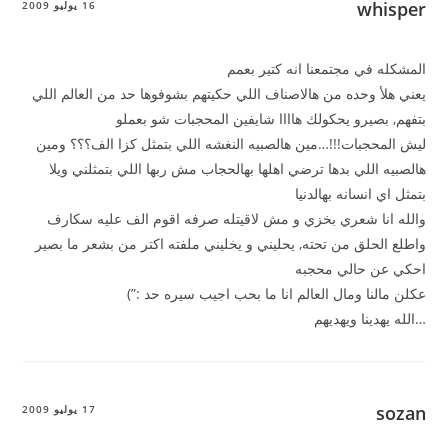
whisper
16 يوليو 2009
المشكله في مجتمعنا انه كتير بعمم
يعني هلأ وحده من هالاصناف اللي حكيتهم بشوفوها حد من العالم اللي
بتفهم, بصيرو يحكولك هاااا شايفين المحجبات شو بعملو
ليش المحجبات!!!…مين هالصبيه النغشه اللي بتمثل كزا الف؟؟؟ ومين
هالصبيه اللي بدها ترضي اهلها بهالحجاب مش ربها اللي بتمثلني ويلا
بتمثل اي انسانه بهالدنيا
والله انا شعري بخزي و مش لاقيتله صرفه اقوم الف عليه سكارف
واطلع الحلق من تحته, يحليني و يخليني ملفته اكتر من بشعر ما بصير
احكي عن حالي محجبه
عكلن مالنا ومال العالم انا ما بحب اجيب سيره حد :”)
…الله يهدينا ويهديهم
sozan
17 يوليو 2009