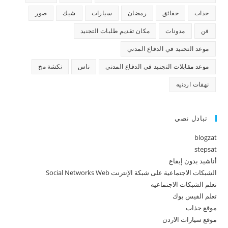
جذاب
حقائق
رمضان
سيارات
شيك
صور
فن
مدونات
مكان تقديم طلبات التجنيد
موعد التجنيد في الدفاع المدني
موعد مقابلات التجنيد في الدفاع المدني
ناس
نكشة مخ
نهفات اردنيه
تبادل نصي
blogzat
stepsat
أناشيد بدون إيقاع
الشبكات الاجتماعية على شبكة الإنترنت Social Networks Web
تعلم الشبكات الاجتماعيه
تعلم الفيس بوك
موقع جذاب
موقع سيارات الاردن