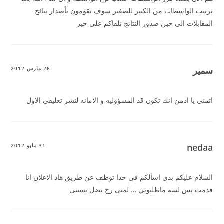
ترتيب الواسطات من الكبير للصغير سوف يقومون بأصدار نتائج
المقابلات الى حين صدور النتائج نلقاكم على خير
سمير
26 مارس 2012
اتمنى يا ادمن انك تكون قد المسؤوليه و الامانه لنشر تعليقي الاول
nedaa
31 مايو 2012
السلام عليكم بدي اسألكم في حدا توظف عن طريق هاد الاعلان انا
قدمت بس لسه ماطلبوني … لمتى رح نضل نستنى