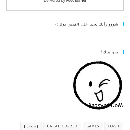
Delivered by
FeedBurner
شووو رأيك تحبنا على الفيس بوك :)
مين هيك؟
FLASH
GAMES
UNCATEGORIZED
[ جـذاب ]