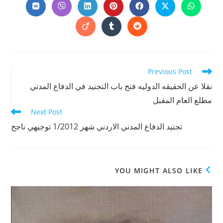
CONTENT
Opens
Opens
Opens
Opens
Opens
Opens
Opens
in
in
in
in
in
in
in
a
a
a
a
a
a
a
Opens
Opens
Opens
new
new
new
new
new
new
new
in
in
in
window
window
window
window
window
window
window
a
a
a
new
new
new
window
window
window
Read
Previous Post
more
نقلا عن الحقيقه الدوليه فتح باب التجنيد في الدفاع المدني
articles
مطلع العام المقبل
Next Post
تجنيد الدفاع المدني الاردني شهر 1/2012 توجيهي ناجح
YOU MIGHT ALSO LIKE