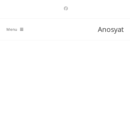
Ski
t
conten
Anosyat
Menu