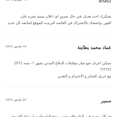
anasz
نشكرك اخت هديل ,في حال صدور اي اعلان سيتم نشره على
الفور..وانصحك بالاشتراك في القائمه البريديه للموقع لمتابعه كل جديد
عماد محمد بطاينة
10 مارس 2012
ممكن اعرف شو صار بمقابلات الدفاع المدني بشهر 1- سنه 2012
؟؟؟؟؟؟
مع جزيل الشكر و الاحترام و التقدير
سمير
26 مارس 2012
هم الان بصدد فرز الواسطات حسب نوع الواسطه و ان شاء الله بعد