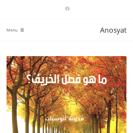
Ski
t
conten
Anosyat
Menu