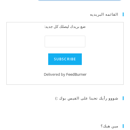
القائمه البريديه
ضع بريدك ليصلك كل جديد:
Delivered by
FeedBurner
شووو رأيك تحبنا على الفيس بوك :)
مين هيك؟