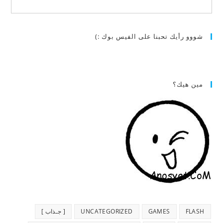
شووو رأيك تحبنا على الفيس بوك :)
مين هيك؟
FLASH
GAMES
UNCATEGORIZED
[ جـذاب ]