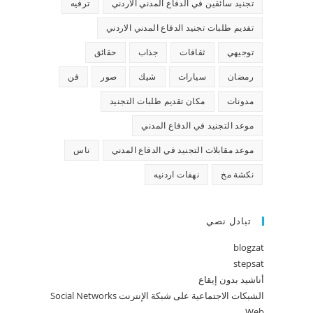
تجنيد سائقين في الدفاع المدني الاردني
ترفيه
تقديم طلبات تجنيد الدفاع المدني الاردني
توجيهي
ثقافات
جذاب
حقائق
رمضان
سيارات
شيك
صور
فن
مدونات
مكان تقديم طلبات التجنيد
موعد التجنيد في الدفاع المدني
موعد مقابلات التجنيد في الدفاع المدني
ناس
نكشة مخ
نهفات اردنيه
تبادل نصي
blogzat
stepsat
أناشيد بدون إيقاع
الشبكات الاجتماعية على شبكة الإنترنت Social Networks
Web