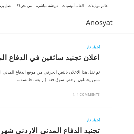
Ski
عالم موبايلات
العاب أنوسيات
دردشة مباشرة
من نحن؟؟
اتصل بي
t
conten
Anosyat
أخبار نار
اعلان تجنيد سائقين في الدفاع المدني ال
تم نقل هذا الاعلان بالنص الحرفي من موقع الدفاع المدني ال
ممن يحملون رخص سوق فئة ( رابعة ,خامسة…
4 COMMENTS
أخبار نار
تجنيد الدفاع المدني الاردني شهر 1/2012 توجيهي ناجح