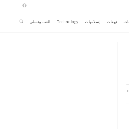
Toggle
ات
نهفات
إسلاميات
Technology
العب وتسلى
website
search
1