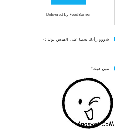
Delivered by
FeedBurner
شووو رأيك تحبنا على الفيس بوك :)
مين هيك؟