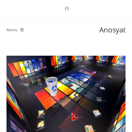
Ski
t
conten
Anosyat
Menu