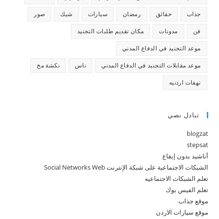
جذاب
حقائق
رمضان
سيارات
شيك
صور
فن
مدونات
مكان تقديم طلبات التجنيد
موعد التجنيد في الدفاع المدني
موعد مقابلات التجنيد في الدفاع المدني
ناس
نكشة مخ
نهفات اردنيه
تبادل نصي
blogzat
stepsat
أناشيد بدون إيقاع
الشبكات الاجتماعية على شبكة الإنترنت Social Networks Web
تعلم الشبكات الاجتماعيه
تعلم الفيس بوك
موقع جذاب
موقع سيارات الاردن