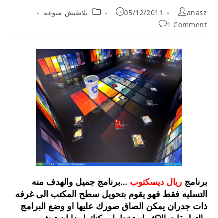
Post
Post
Post
anasz
05/12/2011
تلاطيش منوعه
category:
published:
author:
Post
1 Comment
comments:
برنامج
ريال ديسكتوب
…برنامج جميل والهدف منه
التسليه فقط فهو يقوم بتحويل سطح المكتب الى غرفه
ذات جدران يمكن الصاق صورك عليها او وضع البرامج