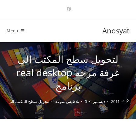
Ski
t
conten
Anosyat
Menu
لتحويل سطح المكتب الى
غرفة مرحه real desktop
برنامج
>
2011
>
ديسمبر
>
5
>
تلاطيش منوعه
>
لتحويل سطح المكتب الى غرفة مرحه al desktop