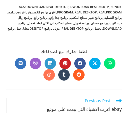
TAGS
:
DOWNLOAD REAL DESKTOP
,
DWONLOAD REALDESKTP
,
FUNNY
REALPROGRAM
,
REAL DESKTOP
,
PROGRAM
,
اقوى برامج الكومبيوتر
,
انترنت
,
برامج
,
برامج للتسليه
,
برنامج تغيير سطح المكتب
,
برنامج جدا رائع
,
برنامج رائع
,
برنامج ريال
ديسكتوب
,
برنامج مسلي
,
برنامجتحويل سطح المكتب الى ثلاثي ابعاد
,
تحميل برنامج
DOWNLOAD
,
تحميل برنامج REAL DESKTOP
,
تنزيل برنامج DESKTOPمجانا
,
حمل برامج
SHARE
لطفا شارك مع اصدقائك
THIS
CONTENT
Opens
Opens
Opens
Opens
Opens
Opens
Opens
in
in
in
in
in
in
in
a
a
a
a
a
a
a
Opens
Opens
Opens
new
new
new
new
new
new
new
in
in
in
window
window
window
window
window
window
window
a
a
a
new
new
new
window
window
window
Read
Previous Post
more
ebay اغرب الاشياء التي بيعت على موقع
articles