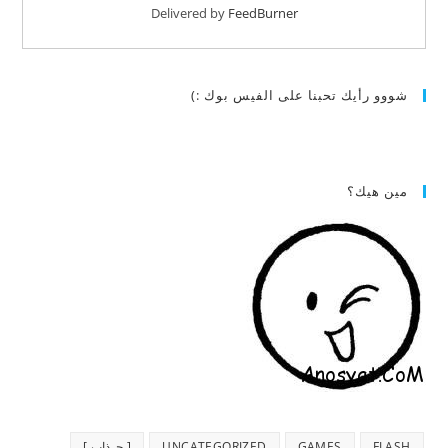
Delivered by
FeedBurner
شووو رأيك تحبنا على الفيس بوك :)
مين هيك؟
FLASH
GAMES
UNCATEGORIZED
[ جـذاب ]