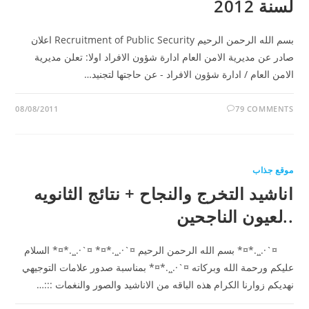
لسنة 2012
بسم الله الرحمن الرحيم Recruitment of Public Security اعلان
صادر عن مديرية الامن العام ادارة شؤون الافراد اولا: تعلن مديرية
الامن العام / ادارة شؤون الافراد - عن حاجتها لتجنيد…
08/08/2011
79 COMMENTS
موقع جذاب
اناشيد التخرج والنجاح + نتائج الثانويه
..لعيون الناجحين
¤`·.¸¸.*¤* بسم الله الرحمن الرحيم ¤`·.¸¸.*¤* ¤`·.¸¸.*¤* السلام
عليكم ورحمة الله وبركاته ¤`·.¸¸.*¤* بمناسبة صدور علامات التوجيهي
نهديكم زوارنا الكرام هذه الباقه من الاناشيد والصور والنغمات :::…