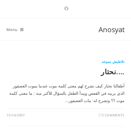
Ski
t
conten
Anosyat
Menu
تلاطيش منوعه
….نحتار
أطفالنا نحتار كيف نشرح لهم معنى كلمة موت عندما يموت العصفور
الذي يربيه في القفص ويبدأ الطفل بالسؤال للأكبر منه : ما معنى كلمة
موت ؟؟ وتشرح له: مات العصفور…
15/10/2007
3 COMMENTS