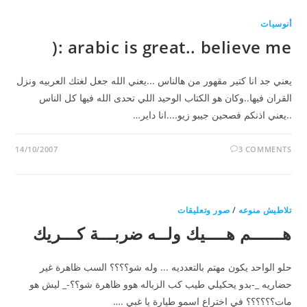
أنوسيات
arabic is great.. believe me :(
يعني جد انا كتير مقهور من هالناس ...يعني الله جعل لغتك العربيه ونزل
القران فيها..وكان هو الكتاب الوحيد اللي تحدى الله فيها كل الناس
..يعني اذنكم فصحين جيبو زيو....انا داير…
14/10/2007
3 COMMENTS
تلاطيش منوعه
/
صور وتعليقات
هــــــم هــــيك ولــه ضربـــة كـــريك
حلو الواحد يكون مهتم بالتعدديه ... وله شو؟؟؟؟ السب ظاهرة غير
حضاريه _-بدو يحكيلي طيب كب الزباله هوو ظاهرة شو؟؟-_ ليش هو
مات؟؟؟؟؟؟ في اختراع اسمو طيارة يا غبي .…