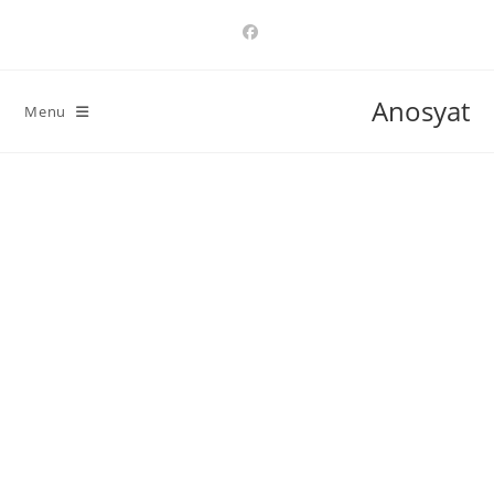
Ski
t
conten
Anosyat
Menu