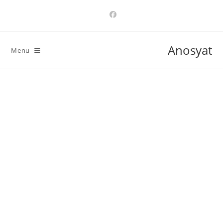
Ski
t
conten
Anosyat
Menu