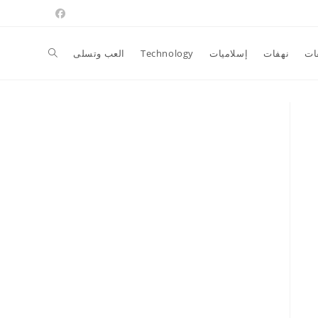
Toggle
ات
نهفات
إسلاميات
Technology
العب وتسلى
website
search