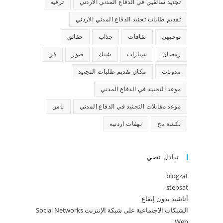
تجنيد سائقين في الدفاع المدني الاردني
ترفيه
تقديم طلبات تجنيد الدفاع المدني الاردني
توجيهي
ثقافات
جذاب
حقائق
رمضان
سيارات
شيك
صور
فن
مدونات
مكان تقديم طلبات التجنيد
موعد التجنيد في الدفاع المدني
موعد مقابلات التجنيد في الدفاع المدني
ناس
نكشة مخ
نهفات اردنيه
تبادل نصي
blogzat
stepsat
أناشيد بدون إيقاع
الشبكات الاجتماعية على شبكة الإنترنت Social Networks
Web