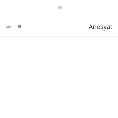
Ski
t
conten
Anosyat
Menu