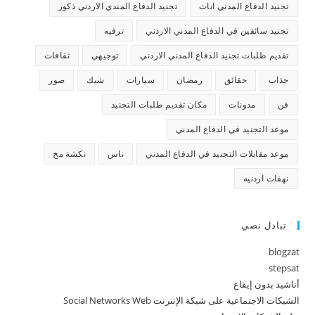
تجنيد الدفاع المدني اناث
تجنيد الدفاع المندي الاردني ذكور
تجنيد سائقين في الدفاع المدني الاردني
ترفيه
تقديم طلبات تجنيد الدفاع المدني الاردني
توجيهي
ثقافات
جذاب
حقائق
رمضان
سيارات
شيك
صور
فن
مدونات
مكان تقديم طلبات التجنيد
موعد التجنيد في الدفاع المدني
موعد مقابلات التجنيد في الدفاع المدني
ناس
نكشة مخ
نهفات اردنيه
تبادل نصي
blogzat
stepsat
أناشيد بدون إيقاع
الشبكات الاجتماعية على شبكة الإنترنت Social Networks Web