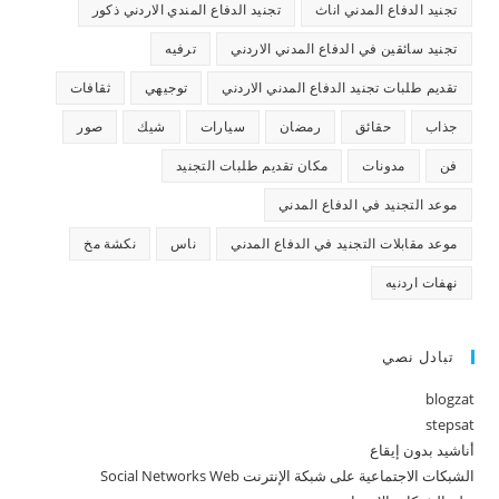
تجنيد الدفاع المدني اناث
تجنيد الدفاع المندي الاردني ذكور
تجنيد سائقين في الدفاع المدني الاردني
ترفيه
تقديم طلبات تجنيد الدفاع المدني الاردني
توجيهي
ثقافات
جذاب
حقائق
رمضان
سيارات
شيك
صور
فن
مدونات
مكان تقديم طلبات التجنيد
موعد التجنيد في الدفاع المدني
موعد مقابلات التجنيد في الدفاع المدني
ناس
نكشة مخ
نهفات اردنيه
تبادل نصي
blogzat
stepsat
أناشيد بدون إيقاع
الشبكات الاجتماعية على شبكة الإنترنت Social Networks Web