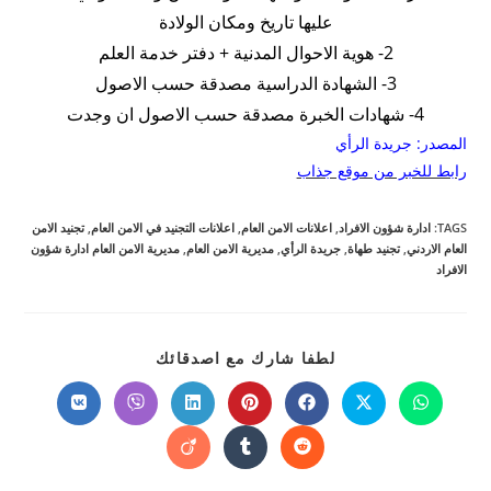
عليها تاريخ ومكان الولادة
2- هوية الاحوال المدنية + دفتر خدمة العلم
3- الشهادة الدراسية مصدقة حسب الاصول
4- شهادات الخبرة مصدقة حسب الاصول ان وجدت
المصدر: جريدة الرأي
رابط للخبر من موقع جذاب
TAGS
:
ادارة شؤون الافراد
,
اعلانات الامن العام
,
اعلانات التجنيد في الامن العام
,
تجنيد الامن
العام الاردني
,
تجنيد طهاة
,
جريدة الرأي
,
مديرية الامن العام
,
مديرية الامن العام ادارة شؤون
الافراد
SHARE
لطفا شارك مع اصدقائك
THIS
CONTENT
Opens
Opens
Opens
Opens
Opens
Opens
Opens
in
in
in
in
in
in
in
a
a
a
a
a
a
a
Opens
Opens
Opens
new
new
new
new
new
new
new
in
in
in
window
window
window
window
window
window
window
a
a
a