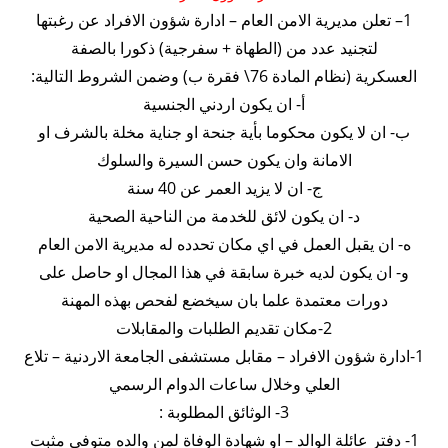
1
– تعلن مديرية الامن العام – ادارة شؤون الافراد عن رغبتها
لتجنيد عدد من (الطهاة + سفرجية) ذكورا بالصفة
العسكرية (نظام المادة 76\ فقرة ب) وضمن الشروط التالية:
أ- ان يكون اردني الجنسية
ب- ان لا يكون محكوما بأية جنحة او جناية مخلة بالشرف او
الامانة وان يكون حسن السيرة والسلوك
ج- ان لا يزيد العمر عن 40 سنة
د- ان يكون لائق للخدمة من الناحية الصحية
ه- ان يقبل العمل في اي مكان تحدده له مديرية الامن العام
و- ان يكون لديه خبرة سابقة في هذا المجال او حاصل على
دورات معتمدة علما بان سيخضع لفحص بهذه المهنة
2-مكان تقديم الطلبات والمقابلات
1-ادارة شؤون الافراد – مقابل مستشفى الجامعة الاردنية – تلاع
العلي وخلال ساعات الدوام الرسمي
3- الوثائق المطلوبة :
1- دفتر عائلة الوالد – او شهادة الوفاة لمن والده متوفي مثبت