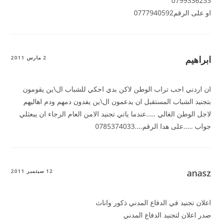
0799336233
او على الرقم0777940592
ابراهيم
2 مارس 2011
ان اردني احب تراب الوطن لاكن بدي احكي للشباب ال\ين يقومون
بتجنيد الشباب المستقبل ان يدعمون ال\ين يفدون دمهم ودم اهاليهم
لاجل الوطن الغالي …..عندما ياتي تجنيد الامن العام الرجاء ان يبعثلي
جواب …..على هدا الرقم….0785374033
anasz
12 سبتمبر 2011
اعلان تجنيد في الدفاع المدني ذكور واناث
صدر اعلان لتجنيد الدفاع المدني