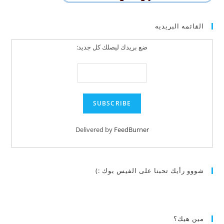
القائمه البريديه
ضع بريدك ليصلك كل جديد:
Delivered by
FeedBurner
شووو رأيك تحبنا على الفيس بوك :)
مين هيك؟