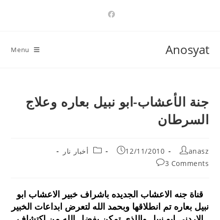
Ski
t
conten
Anosyat
Menu
جنة الأعشاب-ابو نبيل بعاره وعلاج
السرطان
Post
Post
Post
anasz
12/11/2010
أخبار نار
category:
published:
author:
Post
3 Comments
comments:
قناة جنه الاعشاب الجديده باشراف خبير الاعشاب ابو
نبيل بعاره تم انطلاقها وبحمد الله لتعرض ابداعات الخبير
الاردني ابو نبيل واللذي تمكن بفضل الله من اكتشاف