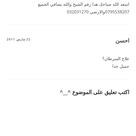
اسعد الله صباحك هدا رقم الشيخ والله يشافي الجميع
0795538207والارضي 032031270
احسن
22 مارس 2011
علاج السرطان؟
جميل جدا
اكتب تعليق على الموضوع ^__^