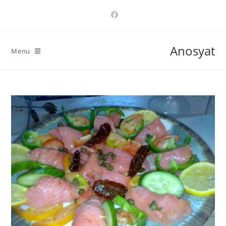
Ski
t
conten
Anosyat
Menu