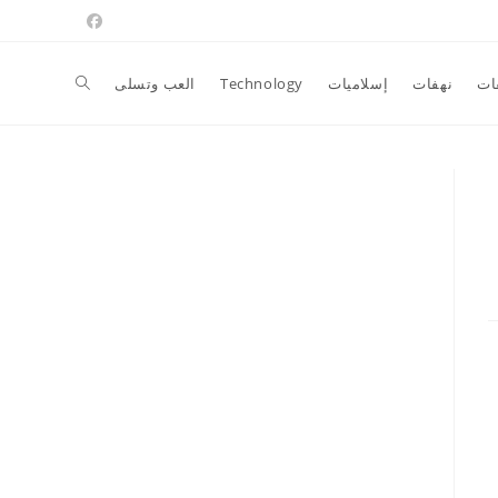
Toggle
ات
نهفات
إسلاميات
Technology
العب وتسلى
website
search