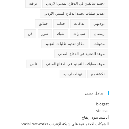
تجنيد سائقين في الدفاع المدني الاردني
ترفيه
تقديم طلبات تجنيد الدفاع المدني الاردني
توجيهي
ثقافات
جذاب
حقائق
رمضان
سيارات
شيك
صور
فن
مدونات
مكان تقديم طلبات التجنيد
موعد التجنيد في الدفاع المدني
موعد مقابلات التجنيد في الدفاع المدني
ناس
نكشة مخ
نهفات اردنيه
تبادل نصي
blogzat
stepsat
أناشيد بدون إيقاع
الشبكات الاجتماعية على شبكة الإنترنت Social Networks