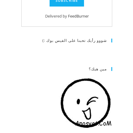
Delivered by
FeedBurner
شووو رأيك تحبنا على الفيس بوك :)
مين هيك؟