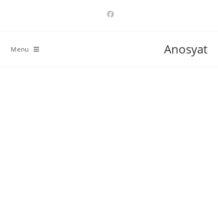
Ski
t
conten
Anosyat
Menu