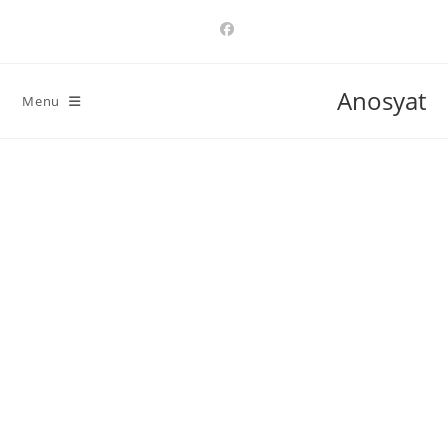
Ski
t
conten
Anosyat
Menu