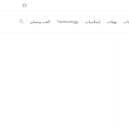
Toggle
ات
نهفات
إسلاميات
Technology
العب وتسلى
website
search