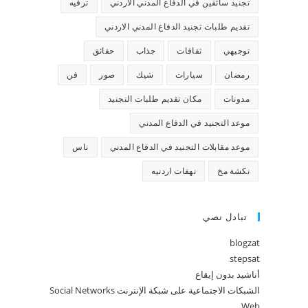
تجنيد سائقين في الدفاع المدني الاردني
ترفيه
تقديم طلبات تجنيد الدفاع المدني الاردني
توجيهي
ثقافات
جذاب
حقائق
رمضان
سيارات
شيك
صور
فن
مدونات
مكان تقديم طلبات التجنيد
موعد التجنيد في الدفاع المدني
موعد مقابلات التجنيد في الدفاع المدني
ناس
نكشة مخ
نهفات اردنيه
تبادل نصي
blogzat
stepsat
أناشيد بدون إيقاع
الشبكات الاجتماعية على شبكة الإنترنت Social Networks
Web