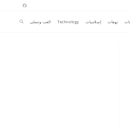
Toggle
ات
نهفات
إسلاميات
Technology
العب وتسلى
website
search