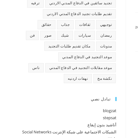
تجنيد سائقين في الدفاع المدني الاردني
ترفيه
تقديم طلبات تجنيد الدفاع المدني الاردني
توجيهي
ثقافات
جذاب
حقائق
رمضان
سيارات
شيك
صور
فن
مدونات
مكان تقديم طلبات التجنيد
موعد التجنيد في الدفاع المدني
موعد مقابلات التجنيد في الدفاع المدني
ناس
نكشة مخ
نهفات اردنيه
تبادل نصي
blogzat
stepsat
أناشيد بدون إيقاع
الشبكات الاجتماعية على شبكة الإنترنت Social Networks