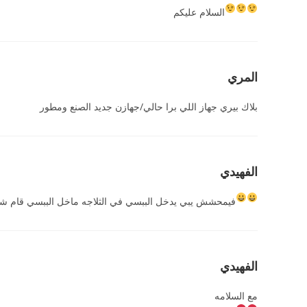
السلام عليكم
المري
بلاك بيري جهاز اللي برا حالي/جهازن جديد الصنع ومطور
الفهيدي
فيمحشش يبي يدخل الببسي في الثلاجه ماخل الببسي قام ش
الفهيدي
مع السلامه