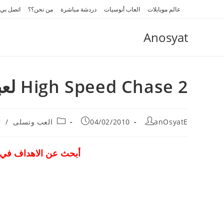
Ski
عالم موبايلات
العاب أنوسيات
دردشة مباشرة
من نحن؟؟
اتصل بي
t
conten
Anosyat
High Speed Chase 2 لعبة سيارات
Post
Post
Post
anOsyatE
04/02/2010
العب وتسلى
/
ت
category:
published:
author:
أبحث عن الاهداف في ا