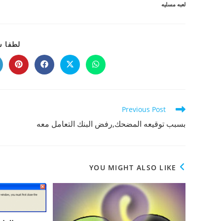
لعبه مسليه
لطفا ش
Opens
Opens
Opens
Opens
in
in
in
in
a
a
a
a
new
new
new
new
indow
window
window
window
Read
Previous Post
more
بسبب توقيعه المضحك,رفض البنك التعامل معه
articles
YOU MIGHT ALSO LIKE