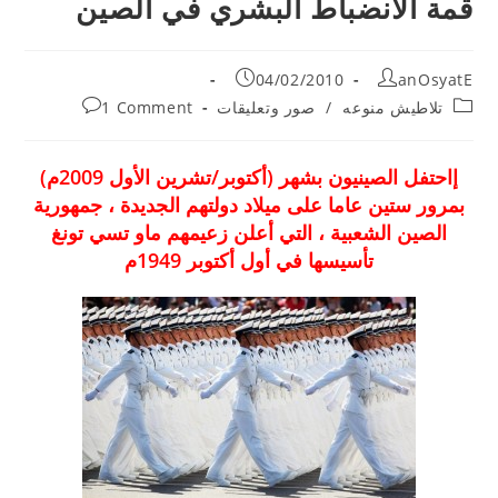
قمة الانضباط البشري في الصين
Post
Post
04/02/2010
anOsyatE
published:
author:
Post
Post
تلاطيش منوعه
/
صور وتعليقات
1 Comment
comments:
category:
إاحتفل الصينيون بشهر (أكتوبر/تشرين الأول 2009م)
بمرور ستين عاما على ميلاد دولتهم الجديدة ، جمهورية
الصين الشعبية ، التي أعلن زعيمهم ماو تسي تونغ
تأسيسها في أول أكتوبر 1949م