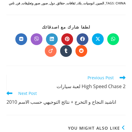
CHINA
:
TAGS
,
الصين
,
انوسيات
,
بلاد
,
ثقافات
,
حقائق
,
دول
,
صور
,
صور وتعليقات
,
فن
,
ناس
SHARE
لطفا شارك مع اصدقائك
THIS
CONTENT
Opens
Opens
Opens
Opens
Opens
Opens
Opens
in
in
in
in
in
in
in
a
a
a
a
a
a
a
Opens
Opens
Opens
new
new
new
new
new
new
new
in
in
in
window
window
window
window
window
window
window
a
a
a
new
new
new
window
window
window
Read
Previous Post
more
High Speed Chase 2 لعبة سيارات
articles
Next Post
اناشيد النجاح و التخرج + نتائج التوجيهي حسب الاسم 2010
YOU MIGHT ALSO LIKE