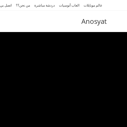
Ski
عالم موبايلات
العاب أنوسيات
دردشة مباشرة
من نحن؟؟
اتصل بي
t
conten
Anosyat