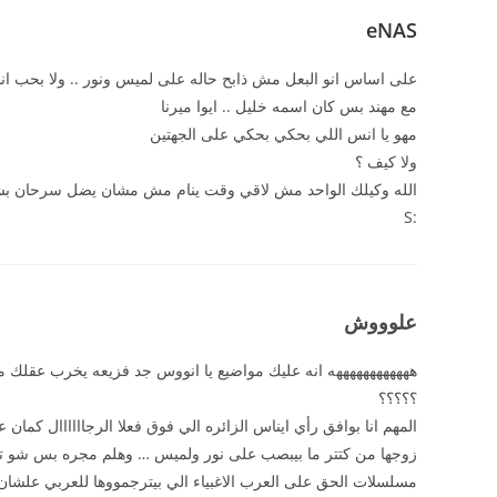
eNAS
على اساس انو البعل مش ذابح حاله على لميس ونور .. ولا بحب ان
مع مهند بس كان اسمه خليل .. ايوا ميرنا
مهو يا انس اللي بحكي بحكي على الجهتين
ولا كيف ؟
الله وكيلك الواحد مش لاقي وقت ينام مش مشان يضل سرحان بشع
:S
علوووش
ههههههههههههه انه عليك مواضيع يا انووس جد فزيعه يخرب عقلك من 
؟؟؟؟؟
المهم انا بوافق رأي ايناس الزائره الي فوق فعلا الرجاااااال كما
زوجها من كتتر ما بيبصب على نور ولميس … وهلم مجره بس شو تسوي 
مسلسلات الحق على العرب الاغبياء الي بيترجمووها للعربي علشان ين