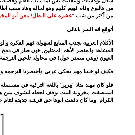
شغل بوكسات وشلاليت بس أما سبب الفلم وقصته غي
من هالنوع وقام فيهم كلهم وهو لحاله وهاد سبب اطل
من أكثر من شب
“عشره
على البطل! ينعن أبو المخ
أتوقع انه السر بالتالي
الأفلام العربيه تجذب المتابع لسهولة فهم الفكره والو
المشاهد والعنصر الأهم الممثلين, هون صار في دمج ب
العيون (وهي مصدر حول) في محاولة تلحيق الترجمة و
فكيف لو خلينا مهند يحكي عربي وأختصرنا الترجمه وا
فلو كان مهند مثلا “ببربر” باللغة التركيه في مسلسل
استنضفت مخروبة البيت توقف لحظه لتشوف مين هالمم
الكرام وما كان دفعت ابوها حق فرشه جديده لتنام علي