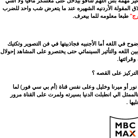
ر مهمه بس اللهم شافو بيدخل على معسكر مافيا ولا اشي
اق المقولة الأردنيه الشهيره عند ما يتعرض شب واحد للضرب
رج”
طبعا معلومه للما بيعرف.
ضوح في اللغه أما الأجنبيه فجاذبيتها في فن التصوير وتكتيك
ين اللغه والتأثير السينمائي حتى يختصرو على المشاهد إحولال
قرائتها.
لتركيز على القصه ؟
ه نور أو ميرنا وخليل وعلى نفس قناة (أم بي سي فور) لما
ثل الي انطبلت الدنيا بسيرته ولمرت على القناة مرور
ها .