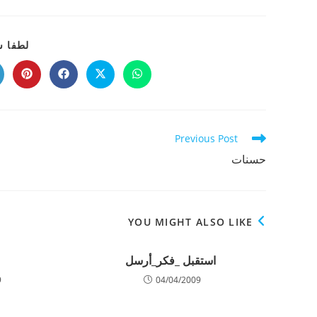
لطفا ش
Opens
Opens
Opens
Opens
in
in
in
in
a
a
a
a
new
new
new
new
indow
window
window
window
Read
Previous Post
more
حسنات
articles
YOU MIGHT ALSO LIKE
استقبل _فكر_أرسل
9
04/04/2009