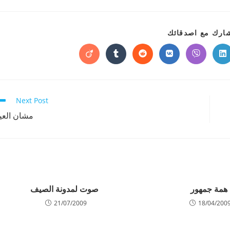
SHARE
ارك مع اصدقائك
THIS
CONTENT
Opens
Opens
Opens
Opens
Opens
Opens
in
in
in
in
in
in
a
a
a
a
a
a
new
new
new
new
new
new
window
window
window
window
window
window
w
Next Post
مشان العي
همة جمهور
صوت لمدونة الصيف
21/07/2009
18/04/200