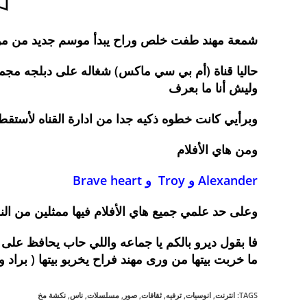
شمعة مهند طفت خلص وراح يبدأ موسم جديد من مو
حاليا قناة (أم بي سي ماكس) شغاله على دبلجه مجموع
وليش أنا ما بعرف
وبرأيي كانت خطوه ذكيه جدا من ادارة القناه لأستق
ومن هاي الأفلام
Alexander و Troy و Brave heart
وعلى حد علمي جميع هاي الأفلام فيها ممثلين من النو
فا بقول ديرو بالكم يا جماعه واللي حاب يحافظ على 
ما خربت بيتها من ورى مهند فراح يخربو بيتها ( برا
TAGS
:
انترنت
,
انوسيات
,
ترفيه
,
ثقافات
,
صور
,
مسلسلات
,
ناس
,
نكشة مخ