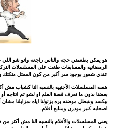
هو يمكن يطعمني حجه والناس راجعه وانو شو اللي خط
الرمضانيه والمسابقات طغت على المسلسلات التركيه 
عندي شعور بوجود سر أكبر من كون الممثل متكتك 
هسه المسلسلات الأجنبيه بالنسبه النا كشباب مش أك
بعضنا بدون ما نعرف قصة الفلم او لشو تم انتاجه أ
بيكسد وبتبطل موضته بره بزتولنا اياه بمزابلنا مشا
اصحابه كتير مودرن ومتابع أفلام.
يعني المسلسلات والأفلام بالنسبه النا مش أكثر من فن 