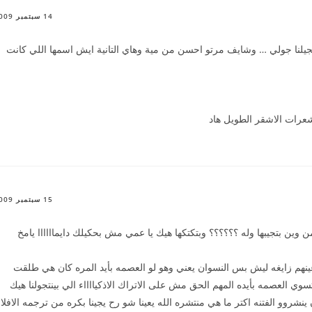
14 سبتمبر 2009
جيلنا جولي … وشايف مرتو احسن من مية وهاي التانية ايش اسمها اللي كانت
رات الاشقر الطويل هاد
15 سبتمبر 2009
وين بتجيبها وله ؟؟؟؟؟؟ وبتكتكها هيك يا عمي مش بحكيلك دايماااااا يامخ
ن عينهم زايغه ليش بس النسوان يعني وهو لو العصمه بأيد المره كان هي طلقت
العصمه بأيده المهم الحق مش على الاتراك الاذكيااااء الي بينتجولنا هيك
شروو الفتنه اكتر ما هي منتشره الله يعينا شو رح يجينا بكره من ترجمه الافلا