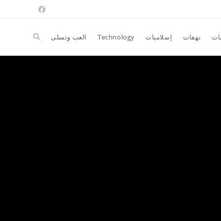
Toggle
ات
نهفات
إسلاميات
Technology
العب وتسلى
website
search