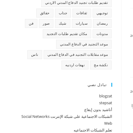
تقديم طلبات تجنيد الدفاع المدني الاردني
توجيهي
ثقافات
جذاب
حقائق
رمضان
سيارات
شيك
صور
فن
مدونات
مكان تقديم طلبات التجنيد
موعد التجنيد في الدفاع المدني
موعد مقابلات التجنيد في الدفاع المدني
ناس
نكشة مخ
نهفات اردنيه
تبادل نصي
blogzat
stepsat
أناشيد بدون إيقاع
الشبكات الاجتماعية على شبكة الإنترنت Social Networks
Web
تعلم الشبكات الاجتماعيه