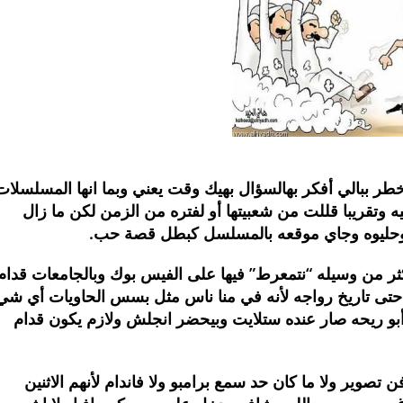
ر ببالي أفكر بهالسؤال بهيك وقت يعني وبما انها المسلسلات
وتقريبا قللت من شعبيتها أو لفتره من الزمن لكن ما زال
وحليوه وجاي موقعه بالمسلسل كبطل قصة حب.
ثر من وسيله “نتمعرط” فيها على الفيس بوك وبالجامعات قدام
و حتى تاريخ رواجه لأنه في منا ناس مثل بسس الحاويات أي شي
ن أبو ريحه صار عنده ستلايت وبيحضر انجلش ولازم يكون قدام
تصوير ولا ما كان حد سمع برامبو ولا فاندام لأنهم الاثنين