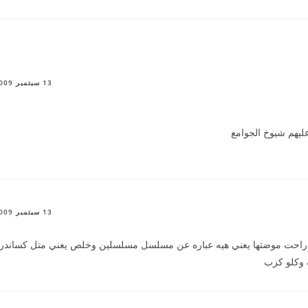
13 سبتمبر 2009
يهم شيوخ الجوامع
13 سبتمبر 2009
لأ راحت موضتها يعني هيه عباره عن مسلسل مسلسلين وخلص يعني متل كساندرا
 وكلو كزب