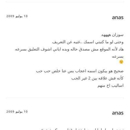
anas
10 يوليو 2009
سوزان ههههه
وحتى لو ما كتبتي اسمك ..غنيه عن التعريف
هاد لأنه الموقع مش مصدق حاله وبده اياني اشوف التعليق بسرعه
بسرعه
صحيح هو بيكون اسمه اعجاب بس عنا خلص حب حب
كأنه فش علاقه بين 2 غير الحب
اساليب اخ منهم
anas
10 يوليو 2009
نضجو لووول لما اسمعها بتخيل قدامي بوكسة خوخ