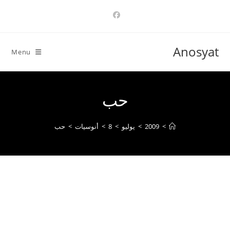
Ski
t
conten
Anosyat
Menu
حب
>
2009
>
يوليو
>
8
>
أنوسيات
>
حب