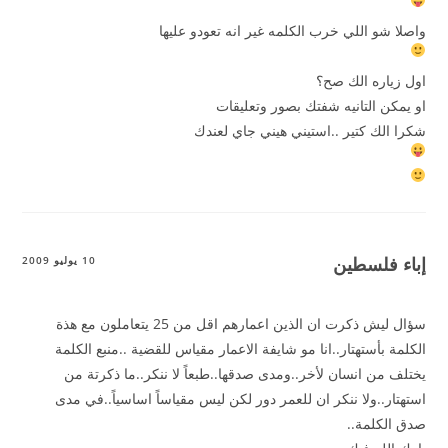
واصلا شو اللي خرب الكلمه غير انه تعودو عليها
اول زياره الك صح؟
او يمكن التانيه شفتك بصور وتعليقات
شكرا الك كتير ..استيني هيني جاي لعندك
إباء فلسطين
10 يوليو 2009
سؤال ليش ذكرت ان الذين اعمارهم اقل من 25 يتعاملون مع هذة
الكلمة بأستهتار..انا مو شايفة الاعمار مقياس للقضية ..منبع الكلمة
يختلف من انسان لأخر..ومدى صدقها..طبعاً لا ننكر..ما ذكرتة من
استهتار..ولا ننكر ان للعمر دور لكن ليس مقياساً اساسياً..في مدى
صدق الكلمة..