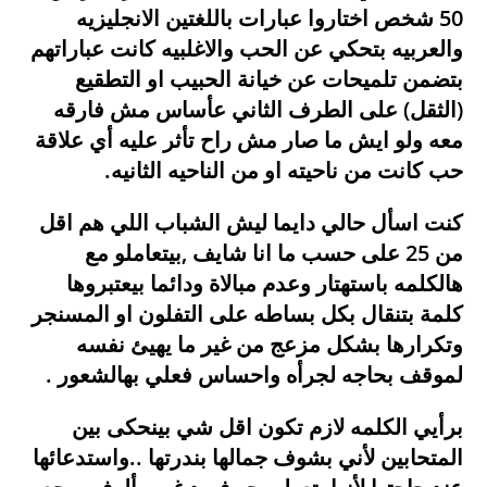
50 شخص اختاروا عبارات باللغتين الانجليزيه
والعربيه بتحكي عن الحب والاغلبيه كانت عباراتهم
بتضمن تلميحات عن خيانة الحبيب او التطقيع
(الثقل) على الطرف الثاني عأساس مش فارقه
معه ولو ايش ما صار مش راح تأثر عليه أي علاقة
حب كانت من ناحيته او من الناحيه الثانيه.
كنت اسأل حالي دايما ليش الشباب اللي هم اقل
من 25 على حسب ما انا شايف ,بيتعاملو مع
هالكلمه باستهتار وعدم مبالاة ودائما بيعتبروها
كلمة بتنقال بكل بساطه على التفلون او المسنجر
وتكرارها بشكل مزعج من غير ما يهيئ نفسه
لموقف بحاجه لجرأه واحساس فعلي بهالشعور .
برأيي الكلمه لازم تكون اقل شي بينحكى بين
المتحابين لأني بشوف جمالها بندرتها ..واستدعائها