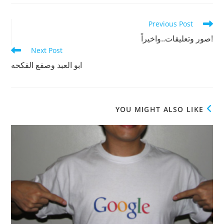
new
new
new
window
window
window
Read
Previous Post
more
!صور وتعليقات..واخيراً
articles
Next Post
ابو العبد وصفع الفكحه
YOU MIGHT ALSO LIKE