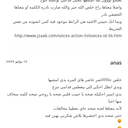
واصلا معناها راح خلص الله جبر والله صارت نادره الكلمه او معناها
الحقيقي نادر
وبما انك حبيتي الاغنيه هي الرابط موجود فيه كمن انشوده من نفس
الشريط
http://www.jzaab.com/voices-action-listvoices-id-56.htm
anas
10 يوليو 2009
خلص حاااااااضر حاضر هاي المره بدي امشيها
وبدي ابطل احكي للي بيعطس قدامي مزع
بدي اسير احكيله صحه يا حبيب قلبي صحه يا روحي صحه كلمه منخاف
منها احنا
لأنه معناها لجنة صحه جاي تعطينا مخالفات
حتى صحه بدي اختصرها بلاش يفكرني بهين فيه