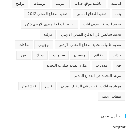
اناشيد
اناشيد موقع جذاب
انترنت
انوسيات
برامج
بنك
تجنيد الدفاع المدني
تجنيد الدفاع المدني 2012
تجنيد الدفاع المدني اناث
تجنيد الدفاع المندي الاردني ذكور
تجنيد سائقين في الدفاع المدني الاردني
ترفيه
تقديم طلبات تجنيد الدفاع المدني الاردني
توجيهي
ثقافات
جذاب
حقائق
رمضان
سيارات
شيك
صور
فن
مدونات
مكان تقديم طلبات التجنيد
موعد التجنيد في الدفاع المدني
موعد مقابلات التجنيد في الدفاع المدني
ناس
نكشة مخ
نهفات اردنيه
تبادل نصي
blogzat