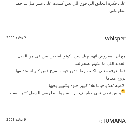
على فكره التعليق الي فوق الي بس كبست على نشر قبل ما حط
معلوماتي
whisper
9 يوليو 2009
مع ان المفروض انهم بهيك سن يكونو ناضجين بس في من الجيل
الجديد اللي ما بكونو نضجو لسا
فما بعرفو معنى الكلمه وما بقدرو قيمتها منيح فمن كتر استخدامها
بروح معناها
الاغنيه “هلا باحبابنا هلا” كتيير حلوه وكتييير بحبها
وبس تيجي على حياه اف ام الصبح وانا بطريقي للشغل كتير بنبسط
JUMANA :)
9 يوليو 2009