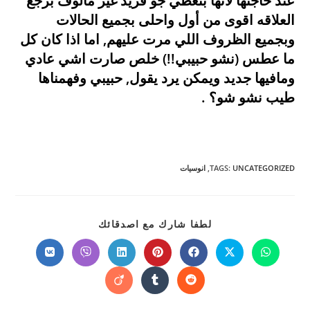
عند حاجتها لأنها بتعطي جو فريد غير مألوف برجع
العلاقه اقوى من أول واحلى بجميع الحالات
وبجميع الظروف اللي مرت عليهم, اما اذا كان كل
ما عطس (نشو حبيبي!!) خلص صارت اشي عادي
ومافيها جديد ويمكن يرد يقول, حبيبي وفهمناها
طيب نشو شو؟ .
UNCATEGORIZED
:
TAGS
,
انوسيات
SHARE
لطفا شارك مع اصدقائك
THIS
CONTENT
Opens
Opens
Opens
Opens
Opens
Opens
Opens
in
in
in
in
in
in
in
a
a
a
a
a
a
a
Opens
Opens
Opens
new
new
new
new
new
new
new
in
in
in
window
window
window
window
window
window
window
a
a
a