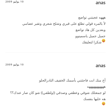
anas
10 يوليو 2009
هههه عجبتني تواضع
لأ بالمره قولي تطلع على قبري وشلخ شعري وتقبر عضامي
وبعدين كل هاد تواضع
جميل جميل ياسمينوو
شكرا لتعليقك
anas
10 يوليو 2009
أخ منك انت فاجئتني بأسمك الخفيف النادرالحلو
هههههههههههه
لو جمعتلك شوقي وعطفي وصدقي ((ولطفي)) شو كان صار عندك؟؟
هه خليها بنفسك