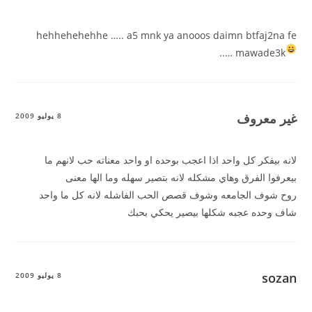
hehhehehehhe ….. a5 mnk ya anooos daimn btfaj2na fe
mawade3k …..
غير معروف
8 يوليو 2009
لانه بيفكر كل واحد اذا اعجب بوحده او واحد معناته حب لانهم ما
بيعرفوا الفرق وهاي مشكله لانه بتصير سهله وما الها معنى
روح شوف الجامعه وشوف قصص الحب الفاشله لانه كل ما واحد
شاف وحده عجبه شكلها بيصير يحكي بحبك
sozan
8 يوليو 2009