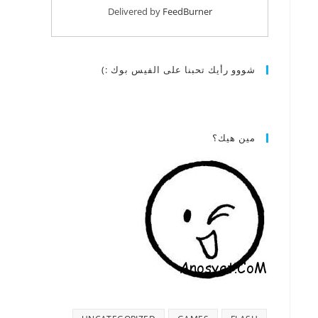
Delivered by
FeedBurner
شووو رأيك تحبنا على الفيس بوك :)
مين هيك؟