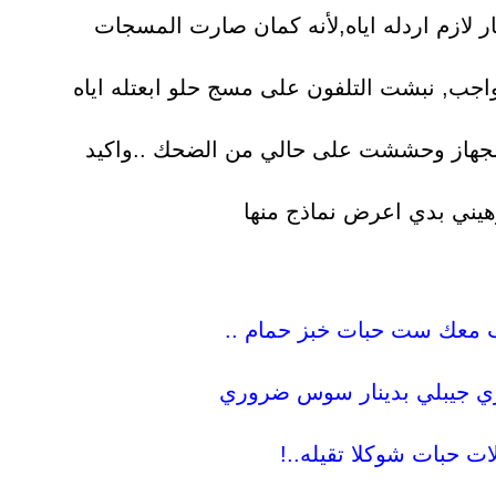
لازم اردله اياه,لأنه كمان صارت المسجات
لواجب, نبشت التلفون على مسج حلو ابعتله اياه
الجهاز وحششت على حالي من الضحك ..واكيد
وهيني بدي اعرض نماذج منها
 معك ست حبات خبز حمام ..
ي جيبلي بدينار سوس ضروري
ات حبات شوكلا تقيله.
.!