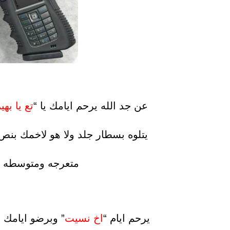
عن جد الله يرحم ايامك يا “
تع يا بهي
يتلوه بسطار جلد ولا هو لاخمك بن
متعرجه ومتوسطه بنمره 42 اذا كان
يرحم ايام “
اخ نسيت
” وبرضو ايامك يا