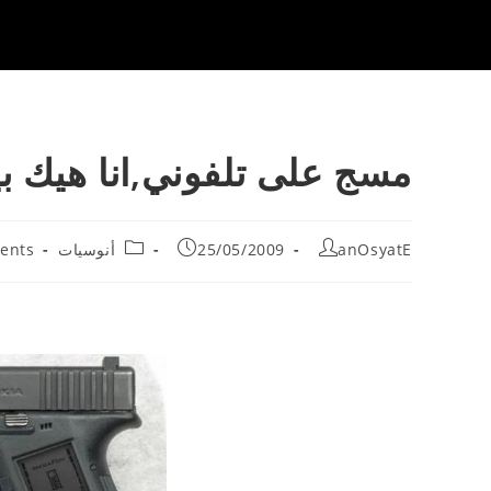
مسج على تلفوني,انا هيك ب
t
Post
Post
Post
anOsyatE
25/05/2009
أنوسيات
ents
:
category:
published:
author: