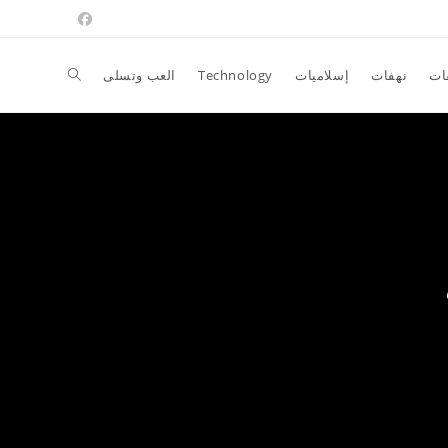
Toggle
ات
نهفات
إسلاميات
Technology
العب وتسلى
website
search