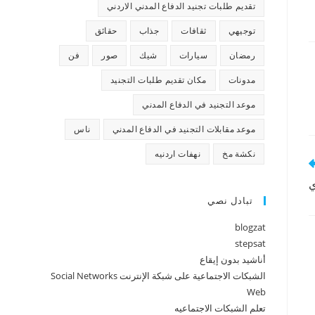
تقديم طلبات تجنيد الدفاع المدني الاردني
توجيهي
ثقافات
جذاب
حقائق
رمضان
سيارات
شيك
صور
فن
مدونات
مكان تقديم طلبات التجنيد
موعد التجنيد في الدفاع المدني
موعد مقابلات التجنيد في الدفاع المدني
ناس
نكشة مخ
نهفات اردنيه
ي
تبادل نصي
blogzat
stepsat
أناشيد بدون إيقاع
الشبكات الاجتماعية على شبكة الإنترنت Social Networks
Web
تعلم الشبكات الاجتماعيه