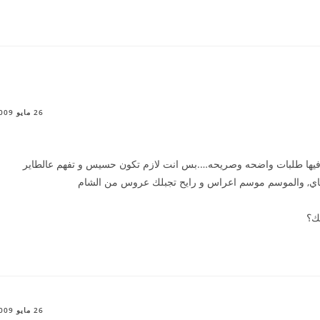
26 مايو 2009
ا فيها طلبات واضحه وصريحه….بس انت لازم تكون حسيس و تفهم عالطاير
 هاي, والموسم موسم اعراس و رايح تجبلك عروس من الشام
ك؟
26 مايو 2009