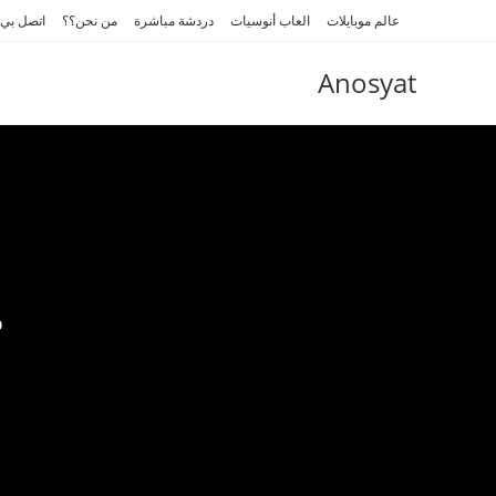
Ski
عالم موبايلات
العاب أنوسيات
دردشة مباشرة
من نحن؟؟
اتصل بي
t
conten
Anosyat
م