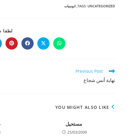
UNCATEGORIZED
:
TAGS
,
انوسيات
لطفا ش
Opens
Opens
Opens
Opens
in
in
in
in
a
a
a
a
new
new
new
new
indow
window
window
window
Read
Previous Post
more
نهاية أنس شجاع
articles
YOU MIGHT ALSO LIKE
مستحيل
ع
8
25/03/2009