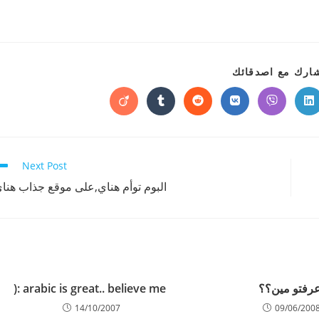
SHARE
ارك مع اصدقائك
THIS
CONTENT
Opens
Opens
Opens
Opens
Opens
Opens
in
in
in
in
in
in
a
a
a
a
a
a
new
new
new
new
new
new
window
window
window
window
window
window
w
Next Post
البوم توأم هناي,على موقع جذاب هنا
رفتو مين؟؟
arabic is great.. believe me :(
14/10/2007
09/06/200