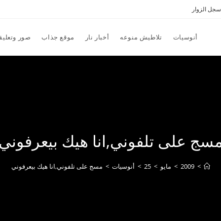
سجل الزوار
أنوسيات
تلاطيش منوعه
أخبار نار
موقع جذاب
صور وتعليق
سج على تلفوني,انا هيك بيعرفوني
>
2009
>
مايو
>
25
>
أنوسيات
>
مسج على تلفوني,انا هيك بيعرفوني