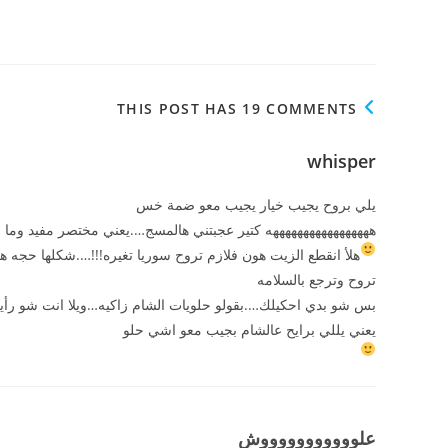
THIS POST HAS 19 COMMENTS
whisper
يلي بروح يجيب خيار يجيب معو ضمة خس
هههههههههههههههههه كتير عجبتني هالمسج….يعني مختصر مفيد وم
هلأ انقطع الزيت هون فلازم تروح سوريا تغيره!!!….شكلها حجه
تروح وترجع بالسلامه
بس شو بدي احكيلك….بقولو حلويات الشام زاكيه…ويلا انت شو رأي
يعني يللي برايح عالشام بجيب معو اشي حلو
علوووووووووووش