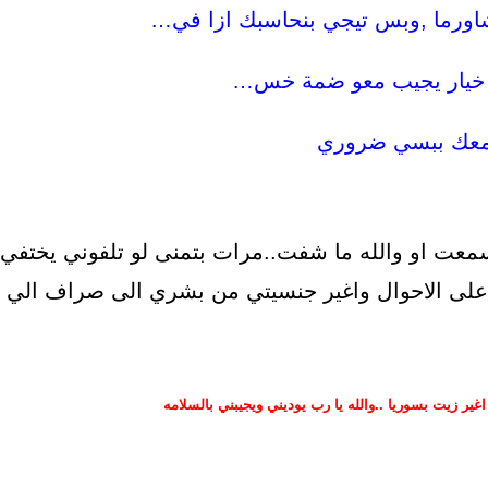
شاورما ,وبس تيجي بنحاسبك ازا في…
 خيار يجيب معو ضمة خس…
عك ببسي ضروري
عت او والله ما شفت..مرات بتمنى لو تلفوني يختفي
لى الاحوال واغير
جنسيتي من بشري الى صراف الي
اغير زيت بسوريا ..والله يا رب يوديني ويجيبني بالسلامه