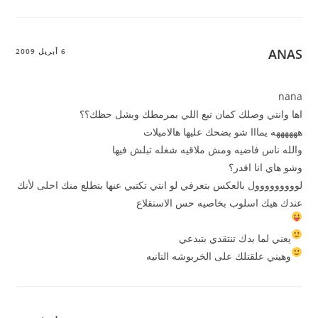
ANAS
6 أبريل 2009
nana
اها وانتي وصلك كمان تبع اللي بمرمطك وبشل حظك؟؟
ههههههه يمااا شو بضحك عليها هالاميلات
والله ناس فاضيه ومش ملاقيه شغله تبلش فيها
وشو هاي انا اقدر؟
لووووووووول بالعكس بتعرفي لو انتي تكتبي عنها بتطلع منك احلى لأنك
عندك هيك اسلوب بخاصيه حس الاستقلاع
يعني لما بدك تنتقدي بتبدعي
وهيني علقتلك على الخربوشه التانيه