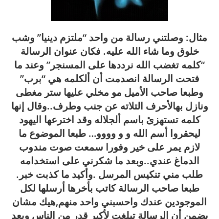
مثال: وصلتني رسالة من واحد “ملتزم دينيا” وشب
خلوق وما شاء الله عليه. فكان عنوان الرسالة
“كلمه تغضب الله نرددها على المسنجر” وعند ما
فتحت الرسالة انصدمت أن ألكلمه هي “برب”
وطبعا صاحب الأميل مو مخلي عليها ستر مغطى
ونازل بهالأحرف التلاته عن جنب وطرف..وقال إنها
كلمه تستهزئ باسم ألجلاله وقد اخترعها اليهود
ليحقروا أسم الله و و وووو… طبعا الموضوع ما
لازم يمر على خير وفورا سمعت صوت مندوب
الدماغ عندي..وبعد ما شكرني على استخدامه
طلب مني تنكيس المرسل .وأكيد ما كذبت خبر.
طبعا صاحب الرسالة كاتب بأخرها أرسلها لكل
الموجودين عندك واحسبني واحد منهم,هيك مشان
يضمن أن الرسالة تبلغت لأكبر قدر من الناس وبعد