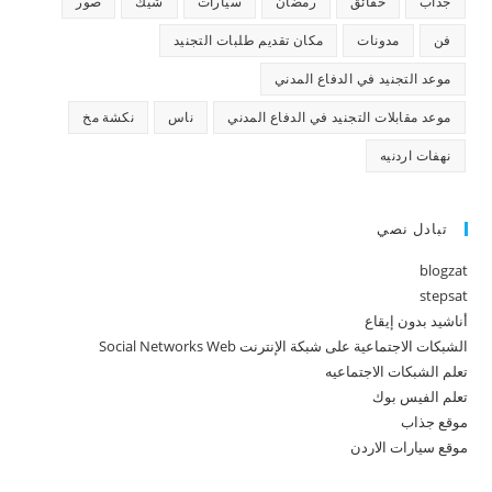
جذاب
حقائق
رمضان
سيارات
شيك
صور
فن
مدونات
مكان تقديم طلبات التجنيد
موعد التجنيد في الدفاع المدني
موعد مقابلات التجنيد في الدفاع المدني
ناس
نكشة مخ
نهفات اردنيه
تبادل نصي
blogzat
stepsat
أناشيد بدون إيقاع
الشبكات الاجتماعية على شبكة الإنترنت Social Networks Web
تعلم الشبكات الاجتماعيه
تعلم الفيس بوك
موقع جذاب
موقع سيارات الاردن