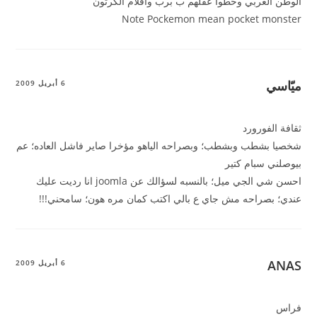
الوطن العربي وحطوا عقلهم ب برب وافلام الكرتون
Note Pockemon mean pocket monster
ميّاسي
6 أبريل 2009
ثقافة الفورورد
شخصيا بشطب وبشطب؛ وبصراحه الياهو مؤخرا صاير فاشل العاده؛ عم
بيوصلني سبام كتير
احسن شي الجي ميل؛ بالنسبه لسؤالك عن joomla انا رديت عليك
عندي؛ بصراحه مش جاي ع بالي اكتب كمان مره هون؛ سامحني!!!
ANAS
6 أبريل 2009
فراس