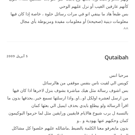
كأنهم عارفين الغيب أو نزل عليهم الوحي
بس طبعاً هاد ما بينفي انو في مرات رسائل حلوة ، خاصة إذا كان فيها
معلومات دينية (صحيحة) أو معلومات مفيدة ومزبوطة بأي مجال
^^
Qutaibah
5 أبريل 2009
مرحبا انس
كويس الي لقيت ناس بنفس موقفي من هالرسائل
بس اشوف رسالة مثل هيك مباشرة بشوف بنزل لاخرها اذا كان فيها
من ارسل لعشره اولكل او…او..واذا ارسلتها تسمع خبر..بحذفها بدون ما
اقرأ الرسالة ولو بيطلع بايدي بحذف ايميل الي بعثها كمان
بالنسبة ل برب شيوخ هالايام فايقيين ورايقين مثل لما حرموا البوكيمون
كمان وحكيهم عنها يهودية و ..و
بدون مايعرفو معنا الكلمة بالضبط ,ماشالله عليهم خلصوا كل مشاكل