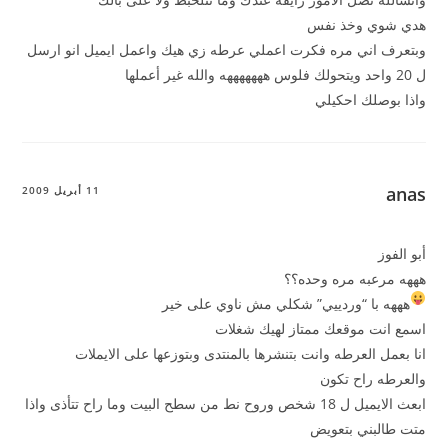
هدي شوي وخذ نفس
وبتعرف اني مره فكرت اعملي عرطه زي هيك واعمل ايميل انو ارسل
ل 20 واحد ويتحولك فلوس هههههههه والله غير أعملها
واذا بوصلك احكيلي
anas
11 أبريل 2009
أبو الفوز
هههه مرعبه مره وحده؟؟
هههه با “وردييي” شكلي مش ناوي على خير
اسمع انت موقعك ممتاز لهيك شغلات
انا بعمل العرطه وانت بتنشرها بالمنتدى وبتوزعها على الايملات
والعرطه راح تكون
ابعث الايميل ل 18 شخص وروح نط من سطح البيت وما راح تتأذى واذا
متت طالبني بتعويض