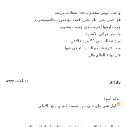
والله ياأنوس بتخطر بمخك شغلات مرعبة
هو اجمل شي انك تخترع قصة مع صورة عالفوتوشوب
جرب ابعتها لجروب زي جروب مشهور
وانتظر حوالي الاسبوع
ورح تصلك شي 50 مرة عالاقل
وبعد فترة بتسمع الناس بتحكي فيها
قال نهاية العالم قال
anas
11 أبريل 2009
معلم أمجد
اول شي هاي ثاني مره بتفوت لعندي مش الأولى
.
.
وانشالله تضل الامور رايقه عندك وما تتلخبط ولا على بالك