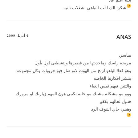
شكرا الك لفت انتباهي لشغلات تانيه
ANAS
6 أبريل 2009
مياسي
مريحه راسك وماخديتها من قصيرها وبتشطبي اول بأول
وهو فعلا الياهو ازنخ من الهوت لانو صار فيو جروبات وكل مجموعه
بتنشر افكارها الخاصه
والتنين فيهم نفس الغباء
ووو مو مشكله مشنك مو حابه تكتبي هون المهم زيارتك او مرورك
هدول لحالهم بكفو
وهيني جاي اشوف الرد