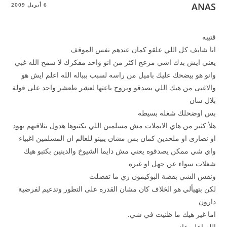
ANAS
6 أبريل 2009
قتيبه
انا شايف كل اللي علقو كمان عندهم نفس الموقف
يعني ايش بدك اشي مزعج اكثر من انو واحد مفكرك لا سمح الله غبي
وانو هو بيضحك عليك باميل من راسه لسبب ببباله الله اعلم ايش هو
والاغبى من هيك اللي بصدقو وبروح باعتها لعشر طعشر واحد على قولة
بلال سان
بس اوضحلك شغله بسيطه
هلأ كثير من هاي الايملات مش مسلمين اللي بكتبوها هدول بتلاقيهم يهود
او نصارى او ملحدين كمان بس مشان يبينو للعالم ان المسلمين اغبياء
واي شي ممكن يصدقوه يعني مش دايما الشيوخ والدينين بكتبو هيك
شغلات سواء عن جهل او غيره
ونفس الشي بقصة البوكيمون زي ما تفضلت
لكن بتهيألي هو الخلاف كان مشان القدره على التطور وتدعيم لفرضية
دارون
اما غير هيك ما ظنيت في شي.
الله اعلم عاد