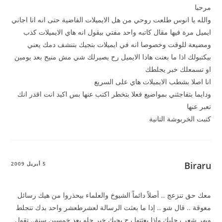
مرحبا
والله يا انوس طلعت روحي من هل الايميلات الفاضية حتى انه انا اجاني
ايميل مرة فيها مقال كاتبه واحد مفتي بيقول انه هاي الايميلات كذب
ومضيعة للوقت وخصوصا انه في ايميلات بتجيك بتنشف دمك يعني
بيكتبولك اذا ما بعتت هادا الايميل رح يصيرلك شي مش منيح بعد يومين
او تسمعلك خبر يجلطك
انا اصلا بشطب الايميلات هاي على السريع
ودايما بتفاجئني بمواضيع فعلا بتخطر اكتب عنها بس اكيد انت اقدر انك
تعبر عنها
كتبت الخربوشة التانية
Biraru
5 أبريل 2009
معك حق تنزعج .. أصلاً دائماً الشيوخ والعلماء بيحذروا من هيك رسائل
معوقة .. قال شو .. إذا ما بعثت الرسالة لعشرطعشر واحد بدك تنجلط
ويهر شعر رجليك وإذا بعثتها رح يجيك خبر حلو بعد خمسين سنة.. تقول