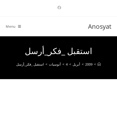
Ski
t
conten
Anosyat
Menu
استقبل _فكر_أرسل
>
2009
>
أبريل
>
4
>
أنوسيات
>
استقبل _فكر_أرسل