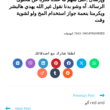
الرسالة. آه وشو بدنا نقول غير الله يهدي هالبشر
ويكرمنا بنعمة جواز استخدام المخ ولو لشوية
وقت
UNCATEGORIZED
:
TAGS
,
انوسيات
SHARE
لطفا شارك مع اصدقائك
THIS
CONTENT
Opens
Opens
Opens
Opens
Opens
Opens
Opens
in
in
in
in
in
in
in
a
a
a
a
a
a
a
Opens
Opens
Opens
new
new
new
new
new
new
new
in
in
in
window
window
window
window
window
window
window
a
a
a
new
new
new
window
window
window
Read
Previous Post
more
red and ألو
articles
Next Post