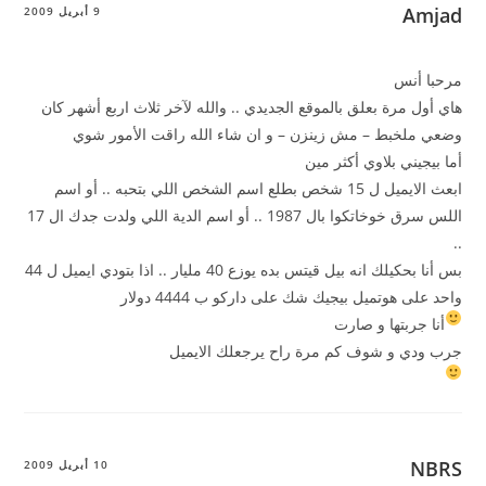
Amjad
9 أبريل 2009
مرحبا أنس
هاي أول مرة بعلق بالموقع الجديدي .. والله لآخر ثلاث اربع أشهر كان
وضعي ملخبط – مش زينزن – و ان شاء الله راقت الأمور شوي
أما بيجيني بلاوي أكثر مين
ابعث الايميل ل 15 شخص بطلع اسم الشخص اللي بتحبه .. أو اسم
اللس سرق خوخاتكوا بال 1987 .. أو اسم الدية اللي ولدت جدك ال 17
..
بس أنا بحكيلك انه بيل قيتس بده يوزع 40 مليار .. اذا بتودي ايميل ل 44
واحد على هوتميل بيجيك شك على داركو ب 4444 دولار
أنا جربتها و صارت
جرب ودي و شوف كم مرة راح يرجعلك الايميل
NBRS
10 أبريل 2009