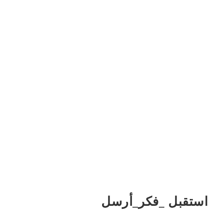
استقبل _فكر_أرسل