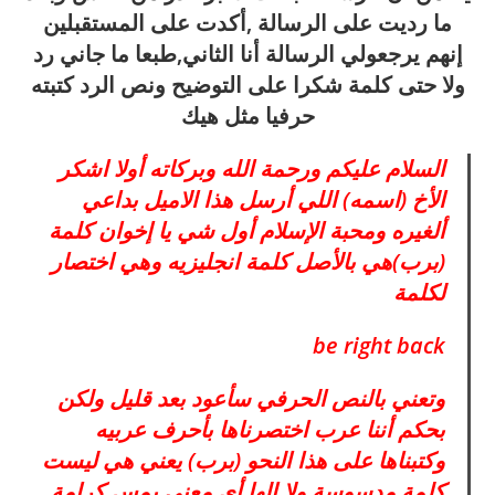
ما رديت على الرسالة ,أكدت على المستقبلين
إنهم يرجعولي الرسالة أنا الثاني,طبعا ما جاني رد
ولا حتى كلمة شكرا على التوضيح ونص الرد كتبته
حرفيا مثل هيك
السلام عليكم ورحمة الله وبركاته أولا اشكر
الأخ (اسمه) اللي أرسل هذا الاميل بداعي
ألغيره ومحبة الإسلام أول
شي يا إخوان كلمة
(برب)هي بالأصل كلمة انجليزيه وهي اختصار
لكلمة
be right back
وتعني بالنص الحرفي سأعود بعد قليل ولكن
بحكم أننا عرب اختصرناها بأحرف عربيه
وكتبناها على هذا النحو (برب) يعني هي ليست
كلمة مدسوسة ولا إلها أي معنى يمس كرامة