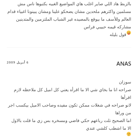
بالزبط هاد اللي صاير اغلب هاي المواضيع الغبيه بكتبوها ناس مش
مسلمين واكثرهم ملحدين مشان يضحكو علينا ومشان يبينونا اغبياء قدام
العالم وللأسف ما بيوقع بالمصيده غير الشباب الملتزمين والمتدينين
مشاركه قيمه حبيبي فراس
قول بليله
ANAS
6 أبريل 2009
سوزان
صراحه انا ما بخاي شي الا ما اقرأه يعني كل اميل كل ملاحظه لازم
اقرأها
لانو صراحه في شغلات ممكن تكون مفيده وصاحب الاميل بيكسب اجر
من وراها
اما الصحيح تلت رباعهم حكي فاضي ومسخره بس زي ما قلت بالاول
الا ما اشطب كلشي عندي