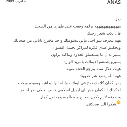
ANAS
6 أبريل 2009
بلال
ههههههههههههههه يزلمه وقعت على ظهري من الضحك
قال يكت شعر رجلك
ههه بتعرف شو اجى ببالي ,تشوفلك واحد مخترع ياباني من صحابك
وتحكيلو عندي فكره لمراكز تجميل النسوان
يسير بدال ما يستعملو الحلاوه وماكنة براون
يسيرو يطنشو الايملات بالبريد الوارد
هييك خلال سنه بترجع الحجه صبيه
ههه الله يقطع شر عدوينك
بس كمان كلامك صح في ايملات والله انها ابداعيه ومفيده وبحب
احكيلك انا كمان مش اي ايميل اسلامي خلص بعطي ضو اخضر
وبصدقه لازم يكون صحيح ميه بالميه ومعقول كمان
شكرا الك ضحكتني