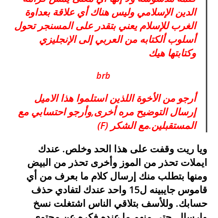
الدين الإسلامي وليس هناك أي علاقة بعداوة
الغرب للإسلام يعني بتقدر على المسنجر تحول
أسلوب ألكتابه من العربي إلى الإنجليزي
وكتابتها هيك
brb
أرجو من الأخوة اللذين استلموا هذا الاميل
إرسال التوضيح مره أخرى,وأرجو احتسابي مع
المستقبلين.مع الشكر (F)
ويا ريت وقفت على هذا الحد وخلص. عندك
ايملات تحذر من الموز وأخرى تحذر من البيض
ومنها بتطلب منك إرسال كلام ما بعرف من أي
قاموس جايبينه ل15 واحد عندك لتفادي حذف
حسابك. وللأسف بتلاقي الناس اشتغلت نسخ
وإرسال ,حتى منهم ما عنده فكره عن محتوى