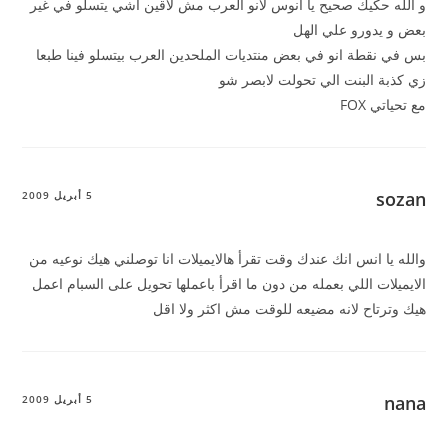
و الله حكيك صحيح يا انوس لانو العرب مش لاقين اشي يتسلو في غير
بعض و يدورو علي الهل
بس في نقطة انو في بعض منتديات الملحدين العرب بيتسلو فينا طبعا
زي كذبة البنت الي تحولت لابصر شو
مع تحياتي FOX
sozan
5 أبريل 2009
والله يا انس انك عندك وقت تقرأ هالايميلات انا توصلني هيك نوعيه من
الايميلات اللي بعمله من دون ما اقرأ باعملها تحويل على السبام اعمل
هيك وترتاح لانه مضيعه للوقت مش اكثر ولا اقل
nana
5 أبريل 2009