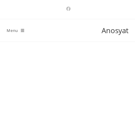
Ski
t
conten
Anosyat
Menu