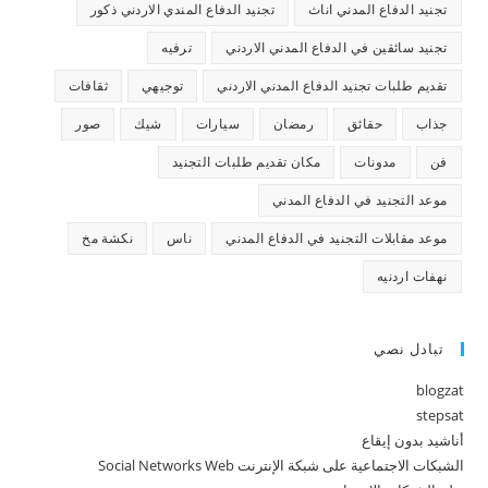
تجنيد الدفاع المدني اناث
تجنيد الدفاع المندي الاردني ذكور
تجنيد سائقين في الدفاع المدني الاردني
ترفيه
تقديم طلبات تجنيد الدفاع المدني الاردني
توجيهي
ثقافات
جذاب
حقائق
رمضان
سيارات
شيك
صور
فن
مدونات
مكان تقديم طلبات التجنيد
موعد التجنيد في الدفاع المدني
موعد مقابلات التجنيد في الدفاع المدني
ناس
نكشة مخ
نهفات اردنيه
تبادل نصي
blogzat
stepsat
أناشيد بدون إيقاع
الشبكات الاجتماعية على شبكة الإنترنت Social Networks Web