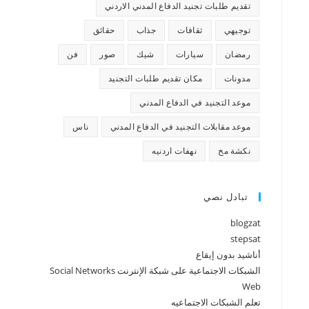
تقديم طلبات تجنيد الدفاع المدني الاردني
توجيهي
ثقافات
جذاب
حقائق
رمضان
سيارات
شيك
صور
فن
مدونات
مكان تقديم طلبات التجنيد
موعد التجنيد في الدفاع المدني
موعد مقابلات التجنيد في الدفاع المدني
ناس
نكشة مخ
نهفات اردنيه
تبادل نصي
blogzat
stepsat
أناشيد بدون إيقاع
الشبكات الاجتماعية على شبكة الإنترنت Social Networks
Web
تعلم الشبكات الاجتماعيه