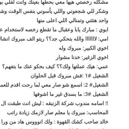
مشكله رخصتي هيها معي بحطها بعينك وانت لفلي ب
وشكر للي شجعوني واللي يأسوني بنفس الوقت وش
واحد هنئني وتمنالي اللي اعلى منها
ابوي : مبارك يابا وعقبال ما تقطع رخصه لاستخدام عق
امي: لااااااا والله بتحكي جد؟؟ ريتو الف مبروك انش
اخوي الكبير: مبروك وله
اخوي الزغير: خدنا مشوار
عمي: هيك عملتها ولك؟؟ كيف بحكو عنك ما بتفهم؟
الشغيل #1 :فش مبروك قبل الحلوان
الشغيل# 2: اسمع شو صار معي لما رحت اقدم للعمومي (سلافه طرمه) بعديها مبروك
الشغيل #3: ما بسدق غير ما اشوفها
!! اسامه مندوب شركة الزنبقه : ليش انت طبقت ال 18؟؟
المحاسب: مبروك يا معلم صار لازمك زيادة راتب
خالد صاحب كشك القهوة : ولك انوووس هاد من ورا ك