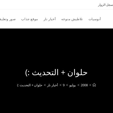
سجل الزوار
أنوسيات
تلاطيش منوعه
أخبار نار
موقع جذاب
صور وتعليق
حلوان + التحديث :)
>
2008
>
يوليو
>
9
>
أخبار نار
>
حلوان + التحديث :)