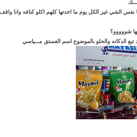
ــك
نفس الشي غير الكل يوم ما اخدتها كلهم اكلو كنافه وانا واقف
يها شووووو؟
تبع الدكانه والحلو بالموضوع اسم الفستق مـــياسي