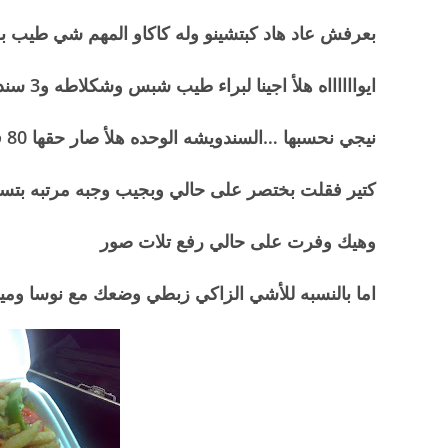
بعرفش عاد هاد كبتشينو وله كاكاو المهم شي طيب ب
ايوااااااه هلأ اجينا لبراء طيب شبس وشكلاطه و3 سندويشات شورما
نيجي نحسبها …السندويشه الوحده هلأ صار حقها 80 قرش يعني 3 سندويشات بــ كم كم كم ؟؟؟
كتير فقلت بختصر على حالي وبجيب وجبه مرتبه بتسطح 3 اشخاص بدل 3 سندويشات ما بشبعو بستنا 
وهيك وفرت على حالي رفع تلات صور
اما بالنسبه للأشي الزاكي زبطي وضعك مع نوسا وم