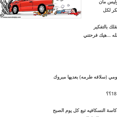
وليس مان
كر لكل
لك بالتفكير
الله …هيك فرحتني
اسة النسكافيه تبع كل يوم الصبح