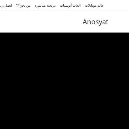
Ski
عالم موبايلات
العاب أنوسيات
دردشة مباشرة
من نحن؟؟
اتصل بي
t
conten
Anosyat