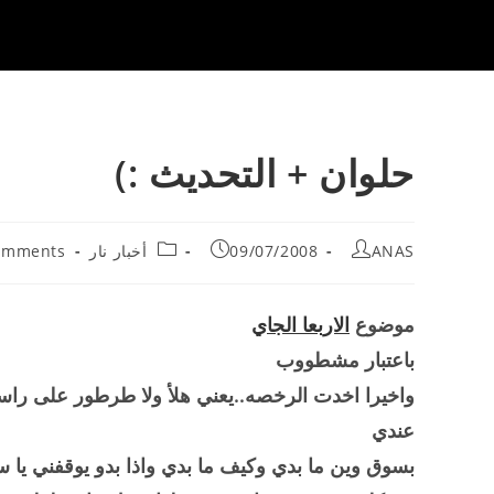
حلوان + التحديث :)
Post
Post
Post
Post
ANAS
09/07/2008
أخبار نار
omments
nts:
category:
published:
author:
موضوع
الاربعا الجاي
باعتبار مشطووب
واخيرا اخدت الرخصه..يعني هلأ ولا طرطور على راس
عندي
بسوق وين ما بدي وكيف ما بدي واذا بدو يوقفني يا 