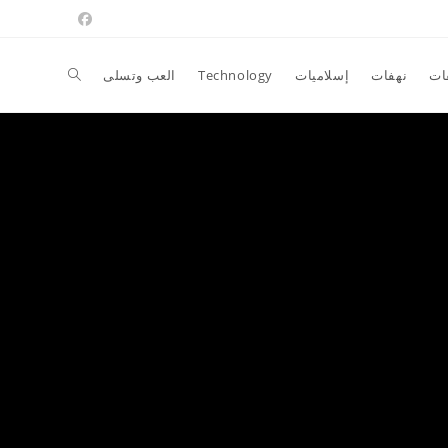
Toggle
ات
نهفات
إسلاميات
Technology
العب وتسلى
website
search