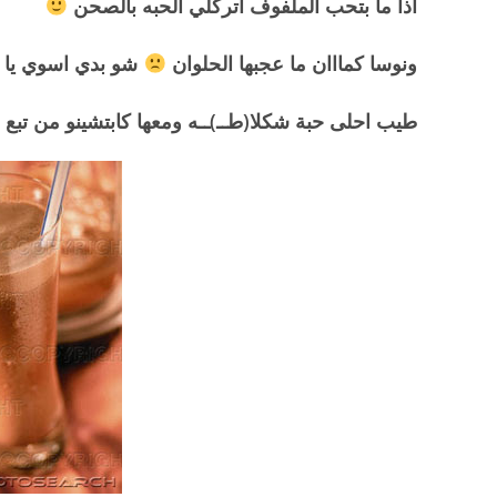
اذا ما بتحب الملفوف اتركلي الحبه بالصحن
ونوسا كمااان ما عجبها الحلوان
شو بدي اسوي يا ربي
طيب احلى حبة شكلا(طــ)ــه ومعها كابتشينو من تبع