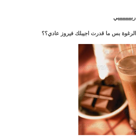
ييييييييي
 الرغوة بس ما قدرت اجيبلك فيروز عادي؟؟