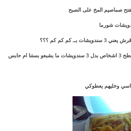
فتح صماصيم المخ على الصبح
ام حابس
ياسي وخليهم يعطوكي