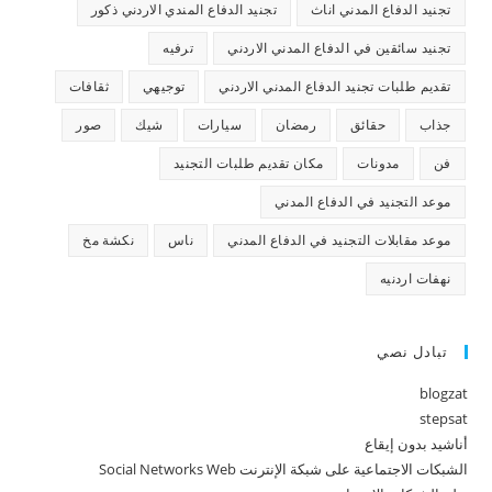
تجنيد الدفاع المدني اناث
تجنيد الدفاع المندي الاردني ذكور
تجنيد سائقين في الدفاع المدني الاردني
ترفيه
تقديم طلبات تجنيد الدفاع المدني الاردني
توجيهي
ثقافات
جذاب
حقائق
رمضان
سيارات
شيك
صور
فن
مدونات
مكان تقديم طلبات التجنيد
موعد التجنيد في الدفاع المدني
موعد مقابلات التجنيد في الدفاع المدني
ناس
نكشة مخ
نهفات اردنيه
تبادل نصي
blogzat
stepsat
أناشيد بدون إيقاع
الشبكات الاجتماعية على شبكة الإنترنت Social Networks Web