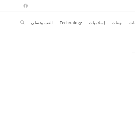
Toggle
ات
نهفات
إسلاميات
Technology
العب وتسلى
website
search