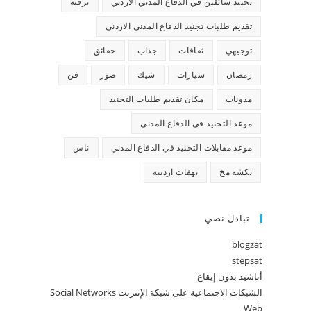
تجنيد سائقين في الدفاع المدني الاردني
ترفيه
تقديم طلبات تجنيد الدفاع المدني الاردني
توجيهي
ثقافات
جذاب
حقائق
رمضان
سيارات
شيك
صور
فن
مدونات
مكان تقديم طلبات التجنيد
موعد التجنيد في الدفاع المدني
موعد مقابلات التجنيد في الدفاع المدني
ناس
نكشة مخ
نهفات اردنيه
تبادل نصي
blogzat
stepsat
أناشيد بدون إيقاع
الشبكات الاجتماعية على شبكة الإنترنت Social Networks
Web