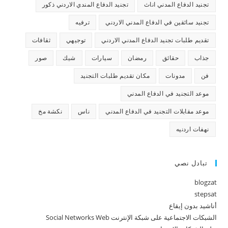
تجنيد الدفاع المدني اناث
تجنيد الدفاع المندي الاردني ذكور
تجنيد سائقين في الدفاع المدني الاردني
ترفيه
تقديم طلبات تجنيد الدفاع المدني الاردني
توجيهي
ثقافات
جذاب
حقائق
رمضان
سيارات
شيك
صور
فن
مدونات
مكان تقديم طلبات التجنيد
موعد التجنيد في الدفاع المدني
موعد مقابلات التجنيد في الدفاع المدني
ناس
نكشة مخ
نهفات اردنيه
تبادل نصي
blogzat
stepsat
أناشيد بدون إيقاع
الشبكات الاجتماعية على شبكة الإنترنت Social Networks Web