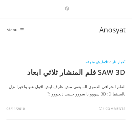
Ski
t
conten
Anosyat
Menu
أخبار نار
/
تلاطيش منوعه
SAW 3D فلم المنشار ثلاثي ابعاد
الفلم الخرافي الدموي الــ يعني مش عارف ايش اقول عنو واخيرا نزل
بالسينما 3D :D سووو يا سووو حبيبي ذبحووو :?
05/11/2010
4 COMMENTS