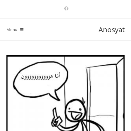
Ski
t
conten
Anosyat
Menu