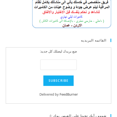
القائمه البريديه
ضع بريدك ليصلك كل جديد:
Delivered by
FeedBurner
شووو رأيك تحبنا على الفيس بوك :)