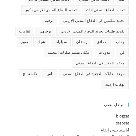
تجنيد الدفاع المدني اناث
تجنيد الدفاع المندي الاردني ذكور
تجنيد سائقين في الدفاع المدني الاردني
ترفيه
تقديم طلبات تجنيد الدفاع المدني الاردني
توجيهي
ثقافات
جذاب
حقائق
رمضان
سيارات
شيك
صور
فن
مدونات
مكان تقديم طلبات التجنيد
موعد التجنيد في الدفاع المدني
موعد مقابلات التجنيد في الدفاع المدني
ناس
نكشة مخ
نهفات اردنيه
تبادل نصي
blogzat
stepsat
أناشيد بدون إيقاع