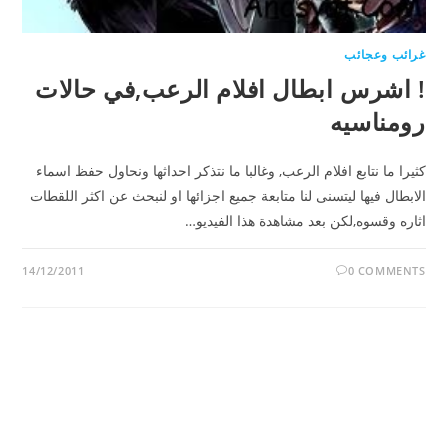
غرائب وعجائب
! اشرس ابطال افلام الرعب,في حالات
رومناسيه
كثيرا ما نتابع افلام الرعب, وغالبا ما نتذكر احداثها ونحاول حفظ اسماء
الابطال فيها ليتسنى لنا متابعة جميع اجزائها او لنبحث عن اكثر اللقطات
اثاره وقسوه,لكن بعد مشاهدة هذا الفيديو…
14/12/2011
0 COMMENTS