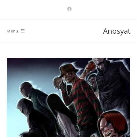
Ski
t
conten
Anosyat
Menu