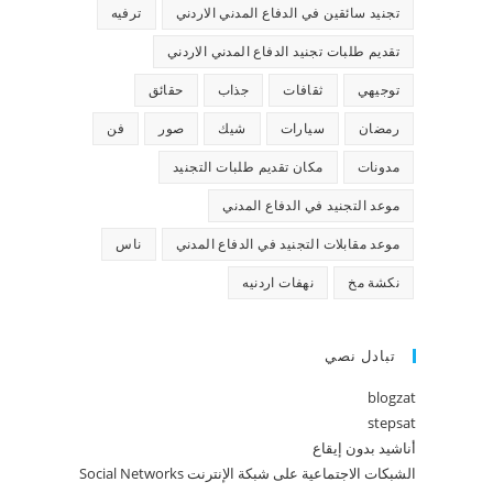
تجنيد سائقين في الدفاع المدني الاردني
ترفيه
تقديم طلبات تجنيد الدفاع المدني الاردني
توجيهي
ثقافات
جذاب
حقائق
رمضان
سيارات
شيك
صور
فن
مدونات
مكان تقديم طلبات التجنيد
موعد التجنيد في الدفاع المدني
موعد مقابلات التجنيد في الدفاع المدني
ناس
نكشة مخ
نهفات اردنيه
تبادل نصي
blogzat
stepsat
أناشيد بدون إيقاع
الشبكات الاجتماعية على شبكة الإنترنت Social Networks