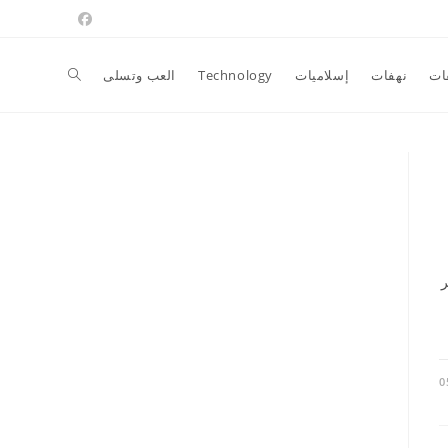
Toggle
ات
نهفات
إسلاميات
Technology
العب وتسلى
website
search
ر
0