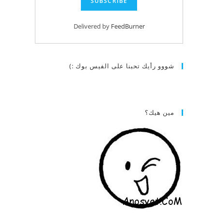
Delivered by
FeedBurner
شووو رأيك تحبنا على الفيس بوك :)
مين هيك؟