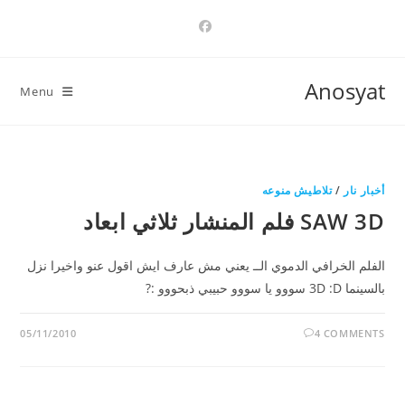
Ski
t
conten
Anosyat
Menu
أخبار نار
/
تلاطيش منوعه
SAW 3D فلم المنشار ثلاثي ابعاد
الفلم الخرافي الدموي الــ يعني مش عارف ايش اقول عنو واخيرا نزل
بالسينما 3D :D سووو يا سووو حبيبي ذبحووو :?
05/11/2010
4 COMMENTS