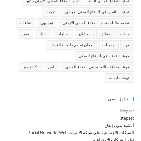
تجنيد الدفاع المدني اناث
تجنيد الدفاع المندي الاردني ذكور
تجنيد سائقين في الدفاع المدني الاردني
ترفيه
تقديم طلبات تجنيد الدفاع المدني الاردني
توجيهي
ثقافات
جذاب
حقائق
رمضان
سيارات
شيك
صور
فن
مدونات
مكان تقديم طلبات التجنيد
موعد التجنيد في الدفاع المدني
موعد مقابلات التجنيد في الدفاع المدني
ناس
نكشة مخ
نهفات اردنيه
تبادل نصي
blogzat
stepsat
أناشيد بدون إيقاع
الشبكات الاجتماعية على شبكة الإنترنت Social Networks Web
تعلم الشبكات الاجتماعيه