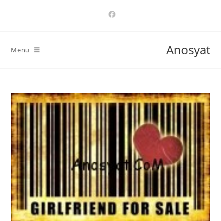
Ski
t
conten
Anosyat
Menu