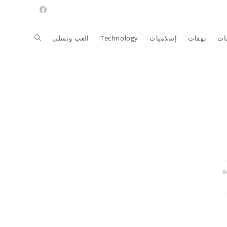
Toggle
ات
نهفات
إسلاميات
Technology
العب وتسلى
website
search
0