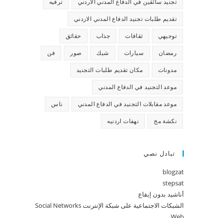
تجنيد سائقين في الدفاع المدني الاردني
ترفيه
تقديم طلبات تجنيد الدفاع المدني الاردني
توجيهي
ثقافات
جذاب
حقائق
رمضان
سيارات
شيك
صور
فن
مدونات
مكان تقديم طلبات التجنيد
موعد التجنيد في الدفاع المدني
موعد مقابلات التجنيد في الدفاع المدني
ناس
نكشة مخ
نهفات اردنيه
تبادل نصي
blogzat
stepsat
أناشيد بدون إيقاع
الشبكات الاجتماعية على شبكة الإنترنت Social Networks
Web