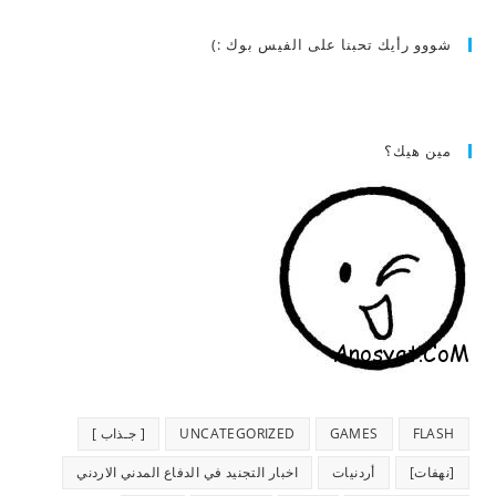
شووو رأيك تحبنا على الفيس بوك :)
مين هيك؟
FLASH
GAMES
UNCATEGORIZED
[ جـذاب ]
[نهفات]
أردنيات
اخبار التجنيد في الدفاع المدني الاردني