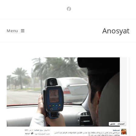
Ski
t
conten
Anosyat
Menu