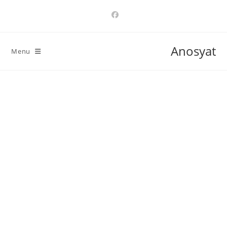
Ski
t
conten
Anosyat
Menu