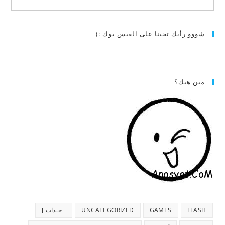
شووو رأيك تحبنا على الفيس بوك :)
مين هيك؟
FLASH
GAMES
UNCATEGORIZED
[ جـذاب ]